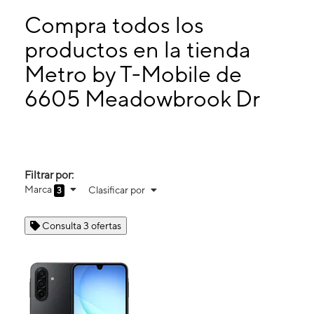
Lunes:
10:00 a. m. a 7:00 p. m.
Martes:
10:00 a. m. a 7:00 p. m.
Compra todos los
Miérc:
10:00 a. m. a 7:00 p. m.
productos en la tienda
Jueves:
10:00 a. m. a 7:00 p. m.
Metro by T-Mobile de
6605 Meadowbrook Dr Fort Worth, TX 76112
6605 Meadowbrook Dr
Filtrar por:
Marca
Clasificar por
3
Consulta 3 ofertas