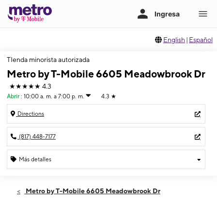
English
|
Español
TIenda minorista autorizada
Metro by T-Mobile 6605 Meadowbrook Dr
★★★★★
4.3
Abrir
:
10:00 a. m. a 7:00 p. m.
4.3
★
Directions
(817) 448-7177
Más detalles
Abrir
Viernes:
10:00 a. m. a 7:00 p. m.
Metro by T-Mobile 6605 Meadowbrook Dr
Sábado:
10:00 a. m. a 7:00 p. m.
Domingo:
12:00 p. m. a 5:00 p. m.