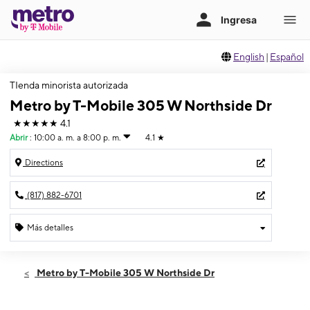
English
|
Español
TIenda minorista autorizada
Metro by T-Mobile 305 W Northside Dr
★★★★★
4.1
Abrir
:
10:00 a. m. a 8:00 p. m.
4.1
★
Directions
(817) 882-6701
Más detalles
Abrir
Jueves:
10:00 a. m. a 8:00 p. m.
Metro by T-Mobile 305 W Northside Dr
Viernes:
10:00 a. m. a 8:00 p. m.
Sábado:
10:00 a. m. a 8:00 p. m.