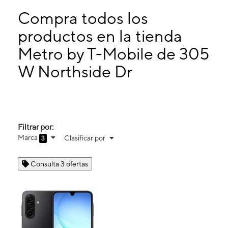
Domingo:
10:00 a. m. a 8:00 p. m.
Lunes:
10:00 a. m. a 8:00 p. m.
Compra todos los
Martes:
10:00 a. m. a 8:00 p. m.
productos en la tienda
Miérc:
10:00 a. m. a 8:00 p. m.
Metro by T-Mobile de 305
305 W Northside Dr Fort Worth, TX 76164
W Northside Dr
Filtrar por:
Marca
Clasificar por
3
Consulta 3 ofertas