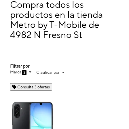
Jueves:
10:00 a. m. a 7:00 p. m.
Compra todos los
Viernes:
10:00 a. m. a 7:00 p. m.
productos en la tienda
Sábado:
10:00 a. m. a 7:00 p. m.
Metro by T-Mobile de
4982 N Fresno St Fresno, CA 93726
4982 N Fresno St
Filtrar por:
Marca
Clasificar por
3
Consulta 3 ofertas