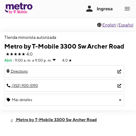
English
|
Español
TIenda minorista autorizada
Metro by T-Mobile 3300 Sw Archer Road
★★★★★
4.0
Abrir
:
9:00 a. m. a 9:00 p. m.
4.0
★
Directions
(352) 900-5190
Más detalles
Abrir
Viernes:
9:00 a. m. a 9:00 p. m.
Metro by T-Mobile 3300 Sw Archer Road
Sábado:
9:00 a. m. a 9:00 p. m.
Domingo:
10:00 a. m. a 6:00 p. m.