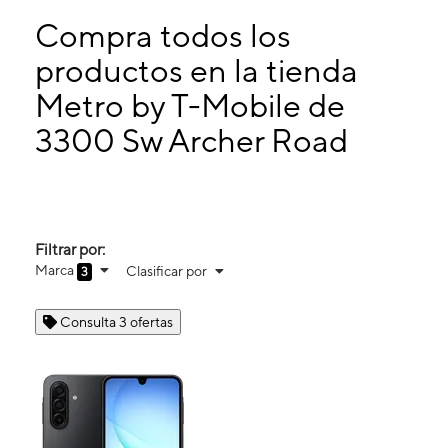
Lunes:
9:00 a. m. a 9:00 p. m.
Martes:
9:00 a. m. a 9:00 p. m.
Compra todos los
Miérc:
9:00 a. m. a 9:00 p. m.
productos en la tienda
Jueves:
9:00 a. m. a 9:00 p. m.
Metro by T-Mobile de
3300 Sw Archer Road Ste B Gainesville, FL 32608
3300 Sw Archer Road
Filtrar por:
Marca
Clasificar por
3
Consulta 3 ofertas