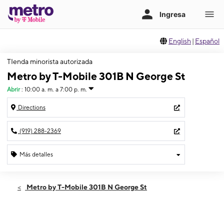
English
|
Español
TIenda minorista autorizada
Metro by T-Mobile 301B N George St
Abrir
:
10:00 a. m. a 7:00 p. m.
Directions
(919) 288-2369
Más detalles
Abrir
Viernes:
10:00 a. m. a 7:00 p. m.
Metro by T-Mobile 301B N George St
Sábado:
10:00 a. m. a 7:00 p. m.
Domingo:
12:00 p. m. a 5:00 p. m.
Lunes:
10:00 a. m. a 7:00 p. m.