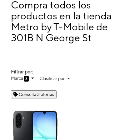
Martes:
10:00 a. m. a 7:00 p. m.
Compra todos los
Miérc:
10:00 a. m. a 7:00 p. m.
productos en la tienda
Jueves:
10:00 a. m. a 7:00 p. m.
Metro by T-Mobile de
301B N George St Goldsboro, NC 27530
301B N George St
Filtrar por:
Marca
Clasificar por
3
Consulta 3 ofertas