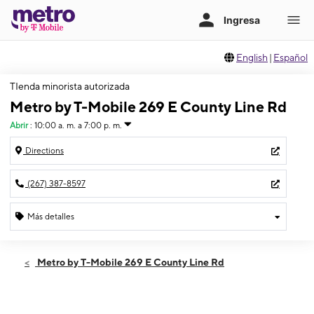
English
|
Español
TIenda minorista autorizada
Metro by T-Mobile 269 E County Line Rd
Abrir
:
10:00 a. m. a 7:00 p. m.
Directions
(267) 387-8597
Más detalles
Abrir
Sábado:
10:00 a. m. a 7:00 p. m.
Metro by T-Mobile 269 E County Line Rd
Domingo:
12:00 p. m. a 5:00 p. m.
Lunes:
10:00 a. m. a 7:00 p. m.
Martes:
10:00 a. m. a 7:00 p. m.