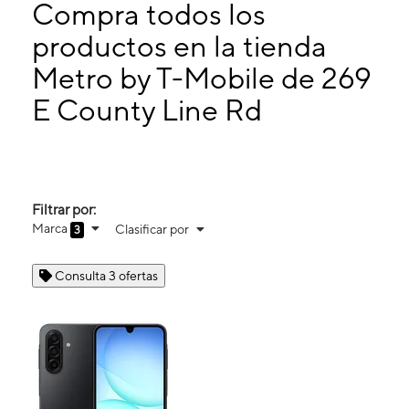
Miérc:
10:00 a. m. a 7:00 p. m.
Compra todos los
Jueves:
10:00 a. m. a 7:00 p. m.
productos en la tienda
Viernes:
10:00 a. m. a 7:00 p. m.
Metro by T-Mobile de 269
269 E County Line Rd Hatboro, PA 19040
E County Line Rd
Filtrar por:
Marca
Clasificar por
3
Consulta 3 ofertas