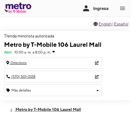
English
|
Español
TIenda minorista autorizada
Metro by T-Mobile 106 Laurel Mall
Abrir
:
10:00 a. m. a 8:00 p. m.
Directions
(570) 501-0128
Más detalles
Abrir
Sábado:
10:00 a. m. a 8:00 p. m.
Metro by T-Mobile 106 Laurel Mall
Domingo:
10:00 a. m. a 5:00 p. m.
Lunes:
10:00 a. m. a 8:00 p. m.
Martes:
10:00 a. m. a 8:00 p. m.