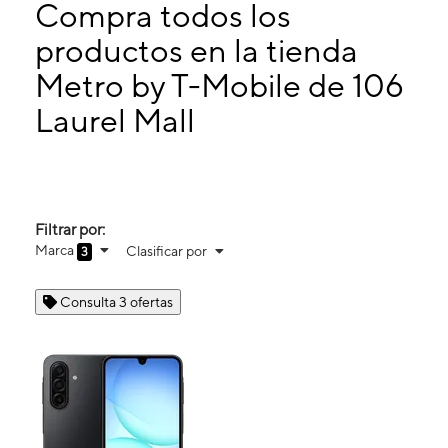
Miérc:
10:00 a. m. a 8:00 p. m.
Compra todos los
Jueves:
10:00 a. m. a 8:00 p. m.
productos en la tienda
Viernes:
10:00 a. m. a 8:00 p. m.
Metro by T-Mobile de 106
106 Laurel Mall Hazle Township, PA 18202
Laurel Mall
Filtrar por:
Marca
Clasificar por
3
Consulta 3 ofertas