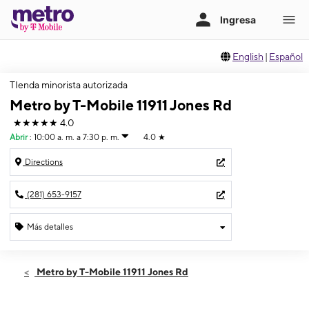
English
|
Español
TIenda minorista autorizada
Metro by T-Mobile 11911 Jones Rd
★★★★★
4.0
Abrir
:
10:00 a. m. a 7:30 p. m.
4.0
★
Directions
(281) 653-9157
Más detalles
Abrir
Viernes:
10:00 a. m. a 7:30 p. m.
Metro by T-Mobile 11911 Jones Rd
Sábado:
10:00 a. m. a 7:30 p. m.
Domingo:
11:00 a. m. a 5:00 p. m.