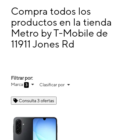
Lunes:
10:00 a. m. a 7:30 p. m.
Martes:
10:00 a. m. a 7:30 p. m.
Compra todos los
Miérc:
10:00 a. m. a 7:30 p. m.
productos en la tienda
Jueves:
10:00 a. m. a 7:30 p. m.
Metro by T-Mobile de
11911 Jones Rd Ste 2 HOUSTON, TX 77070
11911 Jones Rd
Filtrar por:
Marca
Clasificar por
3
Consulta 3 ofertas