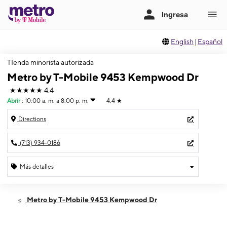
English
|
Español
TIenda minorista autorizada
Metro by T-Mobile 9453 Kempwood Dr
★★★★★
4.4
Abrir
:
10:00 a. m. a 8:00 p. m.
4.4
★
Directions
(713) 934-0186
Más detalles
Abrir
Viernes:
10:00 a. m. a 8:00 p. m.
Metro by T-Mobile 9453 Kempwood Dr
Sábado:
10:00 a. m. a 8:00 p. m.
Domingo:
10:00 a. m. a 7:00 p. m.