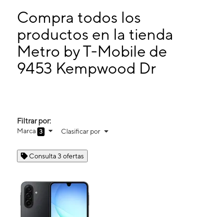
Lunes:
10:00 a. m. a 8:00 p. m.
Martes:
10:00 a. m. a 8:00 p. m.
Compra todos los
Miérc:
10:00 a. m. a 8:00 p. m.
productos en la tienda
Jueves:
10:00 a. m. a 8:00 p. m.
Metro by T-Mobile de
9453 Kempwood Dr HOUSTON, TX 77080
9453 Kempwood Dr
Filtrar por:
Marca
Clasificar por
3
Consulta 3 ofertas