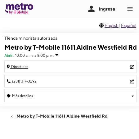
English
|
Español
TIenda minorista autorizada
Metro by T-Mobile 11611 Aldine Westfield Rd
Abrir
:
10:00 a. m. a 8:00 p. m.
Directions
(281) 317-3292
Más detalles
Abrir
Miérc:
10:00 a. m. a 8:00 p. m.
Metro by T-Mobile 11611 Aldine Westfield Rd
Jueves:
10:00 a. m. a 8:00 p. m.
Viernes:
10:00 a. m. a 8:00 p. m.
Sábado:
10:00 a. m. a 8:00 p. m.