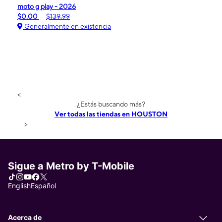
moto g play - 2026
$0.00
$139.99
Generalmente en existencia
<
¿Estás buscando más?
Ver todas las tiendas en HOUSTON
>