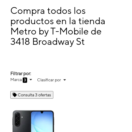
Lunes:
9:30 a. m. a 7:30 p. m.
Martes:
9:30 a. m. a 7:30 p. m.
Compra todos los
Miérc:
9:30 a. m. a 7:30 p. m.
productos en la tienda
Jueves:
9:30 a. m. a 7:30 p. m.
Metro by T-Mobile de
3418 Broadway St Ste D HOUSTON, TX 77017
3418 Broadway St
Filtrar por:
Marca
Clasificar por
3
Consulta 3 ofertas