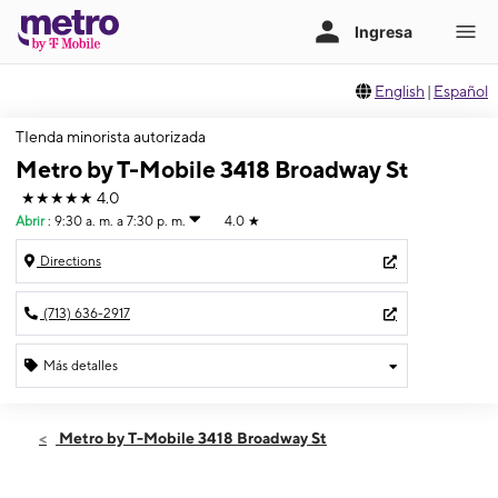
English
|
Español
TIenda minorista autorizada
Metro by T-Mobile 3418 Broadway St
★★★★★
4.0
Abrir
:
9:30 a. m. a 7:30 p. m.
4.0
★
Directions
(713) 636-2917
Más detalles
Abrir
Viernes:
9:30 a. m. a 7:30 p. m.
Metro by T-Mobile 3418 Broadway St
Sábado:
9:30 a. m. a 7:30 p. m.
Domingo:
11:00 a. m. a 6:00 p. m.