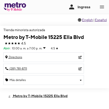
English
|
Español
TIenda minorista autorizada
Metro by T-Mobile 15225 Ella Blvd
★★★★★
4.5
Abrir
:
10:00 a. m. a 7:00 p. m.
4.5
★
Directions
(281) 781-8711
Más detalles
Abrir
Jueves:
10:00 a. m. a 7:00 p. m.
Metro by T-Mobile 15225 Ella Blvd
Viernes:
10:00 a. m. a 7:00 p. m.
Sábado:
10:00 a. m. a 7:00 p. m.