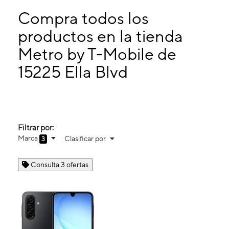
Domingo:
10:00 a. m. a 4:00 p. m.
Lunes:
10:00 a. m. a 7:00 p. m.
Compra todos los
Martes:
10:00 a. m. a 7:00 p. m.
productos en la tienda
Miérc:
10:00 a. m. a 7:00 p. m.
Metro by T-Mobile de
15225 Ella Blvd Houston, TX 77090
15225 Ella Blvd
Filtrar por:
Marca
Clasificar por
3
Consulta 3 ofertas