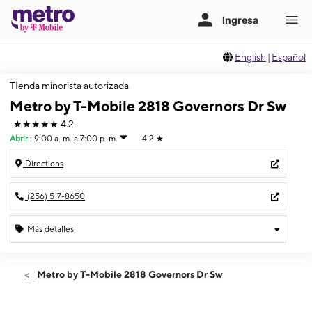
English
|
Español
TIenda minorista autorizada
Metro by T-Mobile 2818 Governors Dr Sw
★★★★★
4.2
Abrir
:
9:00 a. m. a 7:00 p. m.
4.2
★
Directions
(256) 517-8650
Más detalles
Abrir
Jueves:
9:00 a. m. a 7:00 p. m.
Metro by T-Mobile 2818 Governors Dr Sw
Viernes:
9:00 a. m. a 7:00 p. m.
Sábado:
9:00 a. m. a 7:00 p. m.