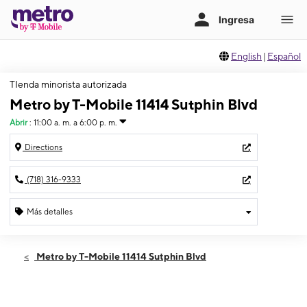
English
|
Español
TIenda minorista autorizada
Metro by T-Mobile 11414 Sutphin Blvd
Abrir
:
11:00 a. m. a 6:00 p. m.
Directions
(718) 316-9333
Más detalles
Abrir
Domingo:
11:00 a. m. a 6:00 p. m.
Metro by T-Mobile 11414 Sutphin Blvd
Lunes:
10:00 a. m. a 7:30 p. m.
Martes:
10:00 a. m. a 7:30 p. m.
Miérc:
10:00 a. m. a 7:30 p. m.