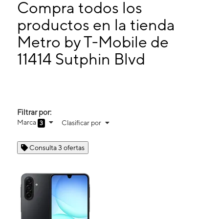
Jueves:
10:00 a. m. a 7:30 p. m.
Compra todos los
Viernes:
10:00 a. m. a 7:30 p. m.
productos en la tienda
Sábado:
10:00 a. m. a 7:30 p. m.
Metro by T-Mobile de
11414 Sutphin Blvd Jamaica, NY 11434
11414 Sutphin Blvd
Filtrar por:
Marca
Clasificar por
3
Consulta 3 ofertas