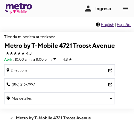
English
|
Español
TIenda minorista autorizada
Metro by T-Mobile 4721 Troost Avenue
★★★★★
4.3
Abrir
:
10:00 a. m. a 8:00 p. m.
4.3
★
Directions
(816) 216-7997
Más detalles
Abrir
Viernes:
10:00 a. m. a 8:00 p. m.
Metro by T-Mobile 4721 Troost Avenue
Sábado:
10:00 a. m. a 8:00 p. m.
Domingo:
12:00 p. m. a 5:00 p. m.