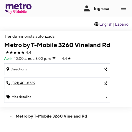
English
|
Español
TIenda minorista autorizada
Metro by T-Mobile 3260 Vineland Rd
★★★★★
4.4
Abrir
:
10:00 a. m. a 8:00 p. m.
4.4
★
Directions
(321) 401-8329
Más detalles
Abrir
Jueves:
10:00 a. m. a 8:00 p. m.
Metro by T-Mobile 3260 Vineland Rd
Viernes:
10:00 a. m. a 8:00 p. m.
Sábado:
10:00 a. m. a 8:00 p. m.