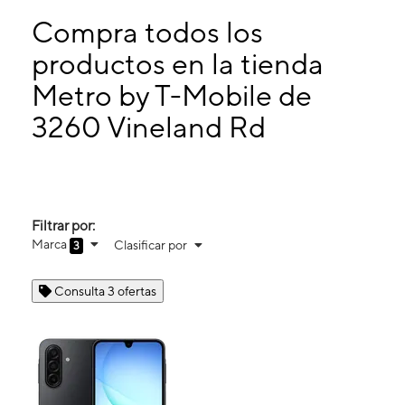
Domingo:
10:00 a. m. a 7:00 p. m.
Lunes:
10:00 a. m. a 8:00 p. m.
Compra todos los
Martes:
10:00 a. m. a 8:00 p. m.
productos en la tienda
Miérc:
10:00 a. m. a 8:00 p. m.
Metro by T-Mobile de
3260 Vineland Rd Ste 101B Kissimmee, FL 34746
3260 Vineland Rd
Filtrar por:
Marca
Clasificar por
3
Consulta 3 ofertas