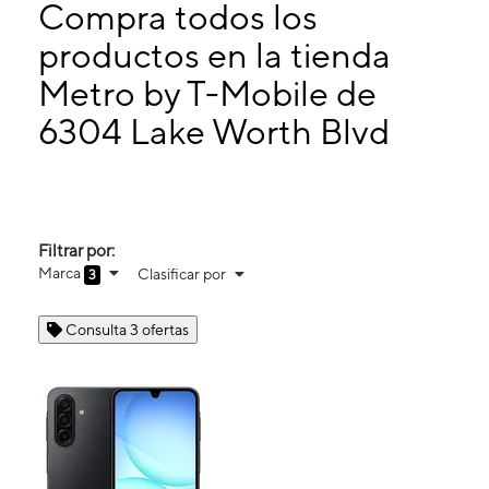
Martes:
10:00 a. m. a 8:00 p. m.
Compra todos los
Miérc:
10:00 a. m. a 8:00 p. m.
productos en la tienda
Jueves:
10:00 a. m. a 8:00 p. m.
Metro by T-Mobile de
6304 Lake Worth Blvd Lake Worth, TX 76135
6304 Lake Worth Blvd
Filtrar por:
Marca
Clasificar por
3
Consulta 3 ofertas