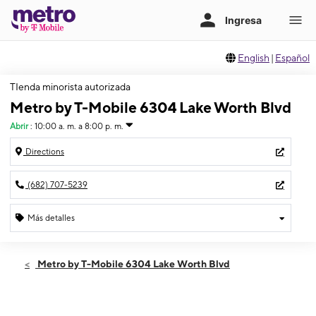
English
|
Español
TIenda minorista autorizada
Metro by T-Mobile 6304 Lake Worth Blvd
Abrir
:
10:00 a. m. a 8:00 p. m.
Directions
(682) 707-5239
Más detalles
Abrir
Viernes:
10:00 a. m. a 8:00 p. m.
Metro by T-Mobile 6304 Lake Worth Blvd
Sábado:
10:00 a. m. a 8:00 p. m.
Domingo:
11:00 a. m. a 6:00 p. m.
Lunes:
10:00 a. m. a 8:00 p. m.