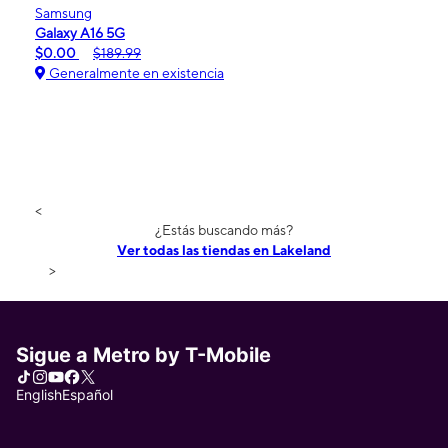
Samsung
Galaxy A16 5G
$0.00
$189.99
Generalmente en existencia
<
¿Estás buscando más?
Ver todas las tiendas en Lakeland
>