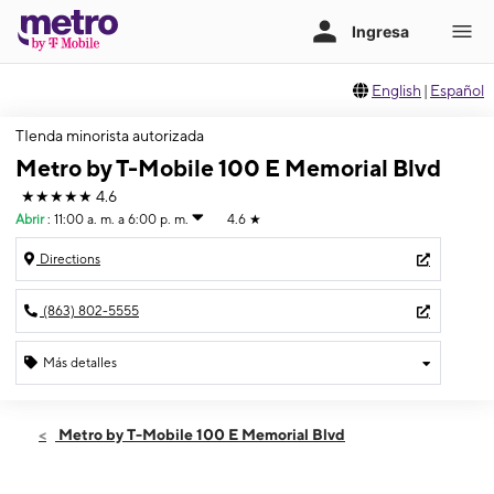
English
|
Español
TIenda minorista autorizada
Metro by T-Mobile 100 E Memorial Blvd
★★★★★
4.6
Abrir
:
11:00 a. m. a 6:00 p. m.
4.6
★
Directions
(863) 802-5555
Más detalles
Abrir
Domingo:
11:00 a. m. a 6:00 p. m.
Metro by T-Mobile 100 E Memorial Blvd
Lunes:
9:00 a. m. a 9:00 p. m.
Martes:
9:00 a. m. a 9:00 p. m.