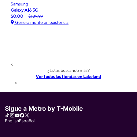
Samsung
Galaxy A16 5G
$0.00
$189.99
Generalmente en existencia
<
¿Estás buscando más?
Ver todas las tiendas en Lakeland
>