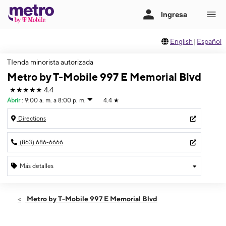
English
|
Español
TIenda minorista autorizada
Metro by T-Mobile 997 E Memorial Blvd
★★★★★
4.4
Abrir
:
9:00 a. m. a 8:00 p. m.
4.4
★
Directions
(863) 686-6666
Más detalles
Abrir
Sábado:
9:00 a. m. a 8:00 p. m.
Metro by T-Mobile 997 E Memorial Blvd
Domingo:
11:00 a. m. a 6:00 p. m.
Lunes:
9:00 a. m. a 8:00 p. m.