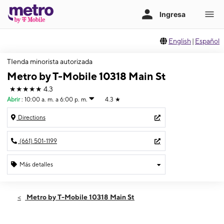
English
|
Español
TIenda minorista autorizada
Metro by T-Mobile 10318 Main St
★★★★★
4.3
Abrir
:
10:00 a. m. a 6:00 p. m.
4.3
★
Directions
(661) 501-1199
Más detalles
Abrir
Domingo:
10:00 a. m. a 6:00 p. m.
Metro by T-Mobile 10318 Main St
Lunes:
10:00 a. m. a 8:00 p. m.
Martes:
10:00 a. m. a 8:00 p. m.