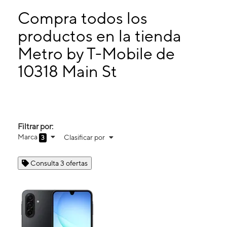
Miérc:
10:00 a. m. a 8:00 p. m.
Jueves:
10:00 a. m. a 8:00 p. m.
Compra todos los
Viernes:
10:00 a. m. a 8:00 p. m.
productos en la tienda
Sábado:
10:00 a. m. a 8:00 p. m.
Metro by T-Mobile de
10318 Main St Lamont, CA 93241
10318 Main St
Filtrar por:
Marca
Clasificar por
3
Consulta 3 ofertas