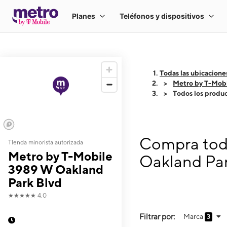
Todas las ubicacione
Metro by T-Mob
Todos los produ
Compra todo
TIenda minorista autorizada
Metro by T-Mobile
Oakland Par
3989 W Oakland
Park Blvd
★★★★★
4.0
Filtrar por:
Marca
3