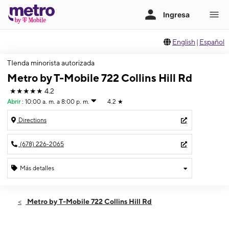
English
|
Español
TIenda minorista autorizada
Metro by T-Mobile 722 Collins Hill Rd
★★★★★
4.2
Abrir
:
10:00 a. m. a 8:00 p. m.
4.2
★
Directions
(678) 226-2065
Más detalles
Abrir
Viernes:
10:00 a. m. a 8:00 p. m.
Metro by T-Mobile 722 Collins Hill Rd
Sábado:
10:00 a. m. a 8:00 p. m.
Domingo:
11:00 a. m. a 6:00 p. m.