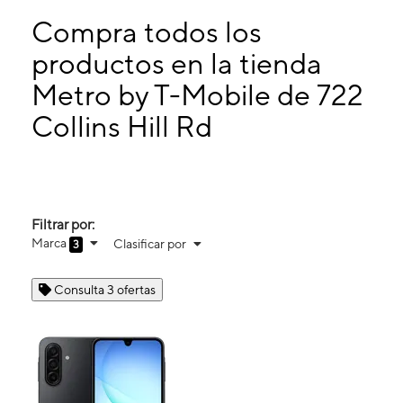
Lunes:
10:00 a. m. a 8:00 p. m.
Martes:
10:00 a. m. a 8:00 p. m.
Compra todos los
Miérc:
10:00 a. m. a 8:00 p. m.
productos en la tienda
Jueves:
10:00 a. m. a 8:00 p. m.
Metro by T-Mobile de 722
722 Collins Hill Rd Ste L Lawrenceville, GA 30046
Collins Hill Rd
Filtrar por:
Marca
Clasificar por
3
Consulta 3 ofertas