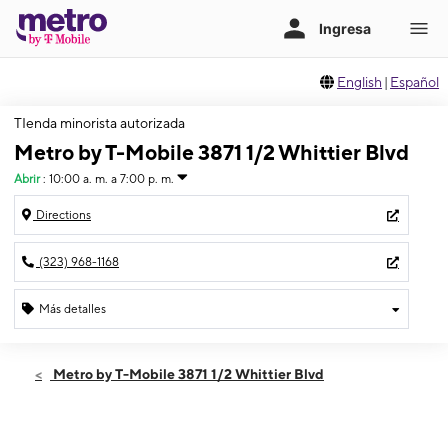
English
|
Español
TIenda minorista autorizada
Metro by T-Mobile 3871 1/2 Whittier Blvd
Abrir
:
10:00 a. m. a 7:00 p. m.
Directions
(323) 968-1168
Más detalles
Abrir
Jueves:
10:00 a. m. a 7:00 p. m.
Metro by T-Mobile 3871 1/2 Whittier Blvd
Viernes:
10:00 a. m. a 7:00 p. m.
Sábado:
10:00 a. m. a 7:00 p. m.
Domingo:
11:00 a. m. a 5:00 p. m.