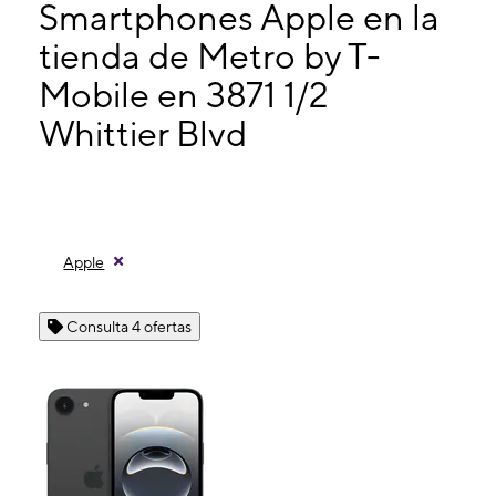
Lunes:
10:00 a. m. a 7:00 p. m.
Smartphones Apple en la
Martes:
10:00 a. m. a 7:00 p. m.
tienda de Metro by T-
Miérc:
10:00 a. m. a 7:00 p. m.
Mobile en 3871 1/2
3871 1/2 Whittier Blvd Los Angeles, CA 90023
Whittier Blvd
Apple
Consulta 4 ofertas