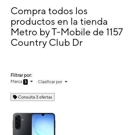
Miérc:
10:00 a. m. a 7:00 p. m.
Jueves:
10:00 a. m. a 7:00 p. m.
Compra todos los
Viernes:
10:00 a. m. a 7:00 p. m.
productos en la tienda
Sábado:
10:00 a. m. a 7:00 p. m.
Metro by T-Mobile de 1157
1157 Country Club Dr Madera, CA 93638
Country Club Dr
Filtrar por:
Marca
Clasificar por
3
Consulta 3 ofertas