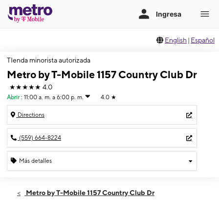
English
|
Español
TIenda minorista autorizada
Metro by T-Mobile 1157 Country Club Dr
★★★★★
4.0
Abrir
:
11:00 a. m. a 6:00 p. m.
4.0
★
Directions
(559) 664-8224
Más detalles
Abrir
Domingo:
11:00 a. m. a 6:00 p. m.
Metro by T-Mobile 1157 Country Club Dr
Lunes:
10:00 a. m. a 7:00 p. m.
Martes:
10:00 a. m. a 7:00 p. m.