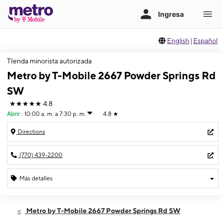
English
|
Español
TIenda minorista autorizada
Metro by T-Mobile 2667 Powder Springs Rd
SW
★★★★★
4.8
Abrir
:
10:00 a. m. a 7:30 p. m.
4.8
★
Directions
(770) 439-2200
Más detalles
Abrir
Jueves:
10:00 a. m. a 7:30 p. m.
Metro by T-Mobile 2667 Powder Springs Rd SW
Viernes:
10:00 a. m. a 7:30 p. m.