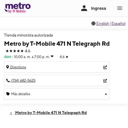
English
|
Español
TIenda minorista autorizada
Metro by T-Mobile 471 N Telegraph Rd
★★★★★
4.6
Abrir
:
10:00 a. m. a 7:00 p. m.
4.6
★
Directions
(734) 682-5625
Más detalles
Abrir
Jueves:
10:00 a. m. a 7:00 p. m.
Metro by T-Mobile 471 N Telegraph Rd
Viernes:
10:00 a. m. a 7:00 p. m.
Sábado:
10:00 a. m. a 7:00 p. m.