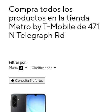
Domingo:
12:00 p. m. a 4:00 p. m.
Lunes:
10:00 a. m. a 7:00 p. m.
Compra todos los
Martes:
10:00 a. m. a 7:00 p. m.
productos en la tienda
Miérc:
10:00 a. m. a 7:00 p. m.
Metro by T-Mobile de 471
471 N Telegraph Rd Monroe, MI 48162
N Telegraph Rd
Filtrar por:
Marca
Clasificar por
3
Consulta 3 ofertas