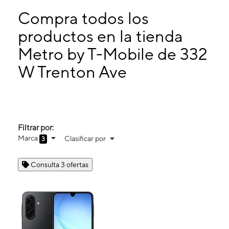
Lunes:
10:00 a. m. a 7:00 p. m.
Martes:
10:00 a. m. a 7:00 p. m.
Compra todos los
Miérc:
10:00 a. m. a 7:00 p. m.
productos en la tienda
Jueves:
10:00 a. m. a 7:00 p. m.
Metro by T-Mobile de 332
332 W Trenton Ave Ste 116 Morrisville, PA 19067
W Trenton Ave
Filtrar por:
Marca
Clasificar por
3
Consulta 3 ofertas