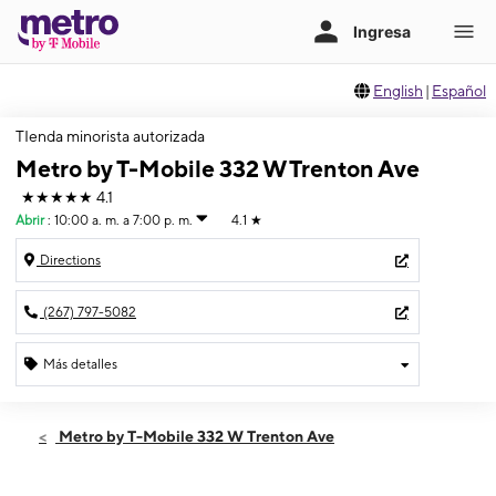
English
|
Español
TIenda minorista autorizada
Metro by T-Mobile 332 W Trenton Ave
★★★★★
4.1
Abrir
:
10:00 a. m. a 7:00 p. m.
4.1
★
Directions
(267) 797-5082
Más detalles
Abrir
Viernes:
10:00 a. m. a 7:00 p. m.
Metro by T-Mobile 332 W Trenton Ave
Sábado:
10:00 a. m. a 7:00 p. m.
Domingo:
11:00 a. m. a 4:00 p. m.