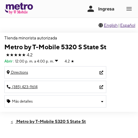
English
|
Español
TIenda minorista autorizada
Metro by T-Mobile 5320 S State St
★★★★★
4.2
Abrir
:
12:00 p. m. a 4:00 p. m.
4.2
★
Directions
(385) 423-9614
Más detalles
Abrir
Domingo:
12:00 p. m. a 4:00 p. m.
Metro by T-Mobile 5320 S State St
Lunes:
10:00 a. m. a 7:00 p. m.
Martes:
10:00 a. m. a 7:00 p. m.