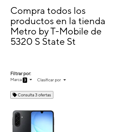
Miérc:
10:00 a. m. a 7:00 p. m.
Jueves:
10:00 a. m. a 7:00 p. m.
Compra todos los
Viernes:
10:00 a. m. a 7:00 p. m.
productos en la tienda
Sábado:
10:00 a. m. a 7:00 p. m.
Metro by T-Mobile de
5320 S State St Murray, UT 84107
5320 S State St
Filtrar por:
Marca
Clasificar por
3
Consulta 3 ofertas