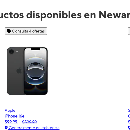
uctos disponibles en Newar
Consulta 2 ofertas
Samsung
Galaxy A16 5G
$0.00
$189.99
Generalmente en existencia