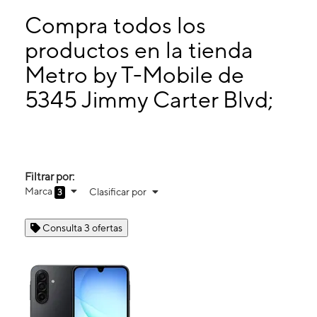
Miérc:
10:00 a. m. a 8:00 p. m.
Jueves:
10:00 a. m. a 8:00 p. m.
Compra todos los
Viernes:
10:00 a. m. a 8:00 p. m.
productos en la tienda
Sábado:
10:00 a. m. a 8:00 p. m.
Metro by T-Mobile de
5345 Jimmy Carter Blvd; Suite F Norcross, GA 30093
5345 Jimmy Carter Blvd;
Filtrar por:
Marca
Clasificar por
3
Consulta 3 ofertas