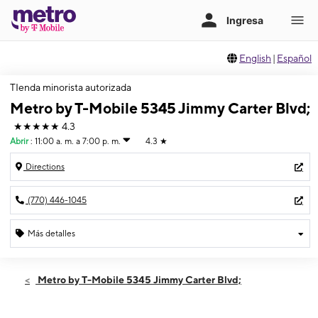
English
|
Español
TIenda minorista autorizada
Metro by T-Mobile 5345 Jimmy Carter Blvd;
★★★★★
4.3
Abrir
:
11:00 a. m. a 7:00 p. m.
4.3
★
Directions
(770) 446-1045
Más detalles
Abrir
Domingo:
11:00 a. m. a 7:00 p. m.
Metro by T-Mobile 5345 Jimmy Carter Blvd;
Lunes:
10:00 a. m. a 8:00 p. m.
Martes:
10:00 a. m. a 8:00 p. m.