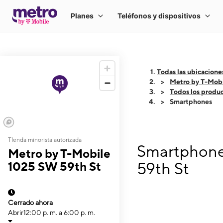
Todas las ubicacione
Metro by T-Mob
Todos los produ
Smartphones
TIenda minorista autorizada
Smartphones
Metro by T-Mobile
1025 SW 59th St
59th St
Cerrado ahora
Abrir
12:00 p. m. a 6:00 p. m.