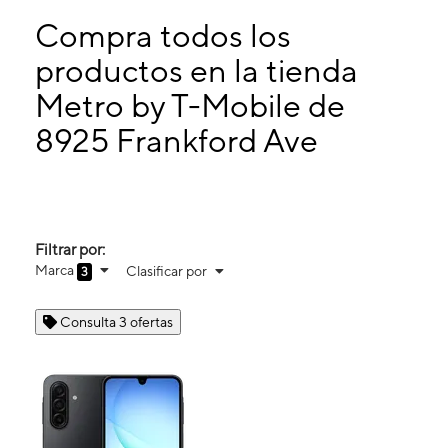
Domingo:
10:00 a. m. a 4:00 p. m.
Lunes:
9:00 a. m. a 7:00 p. m.
Compra todos los
Martes:
9:00 a. m. a 7:00 p. m.
productos en la tienda
Miérc:
9:00 a. m. a 7:00 p. m.
Metro by T-Mobile de
8925 Frankford Ave Philadelphia, PA 19136
8925 Frankford Ave
Filtrar por:
Marca
Clasificar por
3
Consulta 3 ofertas