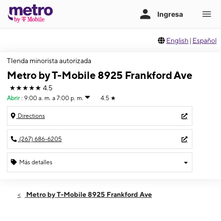
English
|
Español
TIenda minorista autorizada
Metro by T-Mobile 8925 Frankford Ave
★★★★★
4.5
Abrir
:
9:00 a. m. a 7:00 p. m.
4.5
★
Directions
(267) 686-6205
Más detalles
Abrir
Jueves:
9:00 a. m. a 7:00 p. m.
Metro by T-Mobile 8925 Frankford Ave
Viernes:
9:00 a. m. a 7:00 p. m.
Sábado:
9:00 a. m. a 7:00 p. m.