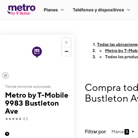
Todas las ubicacione
Metro by T-Mobi
Todos los produ
Compra todo
TIenda minorista autorizada
Metro by T-Mobile
Bustleton A
9983 Bustleton
Ave
★★★★★
4.5
Filtrar por:
Marca
3