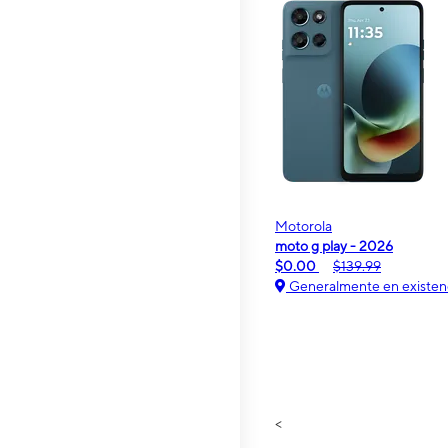
Motorola
moto g play - 2026
$0.00
$139.99
Generalmente en existen
<