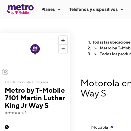
Todas las ubicacione
Metro by T-Mobi
Todos los produ
Motorola en
TIenda minorista autorizada
Metro by T-Mobile
Way S
7101 Martin Luther
King Jr Way S
★★★★★
4.8
Motorola