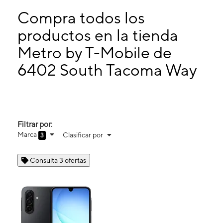
Miérc:
10:00 a. m. a 8:00 p. m.
Jueves:
10:00 a. m. a 8:00 p. m.
Compra todos los
Viernes:
10:00 a. m. a 8:00 p. m.
productos en la tienda
Sábado:
11:00 a. m. a 7:00 p. m.
Metro by T-Mobile de
6402 South Tacoma Way Tacoma, WA 98409
6402 South Tacoma Way
Filtrar por:
Marca
Clasificar por
3
Consulta 3 ofertas