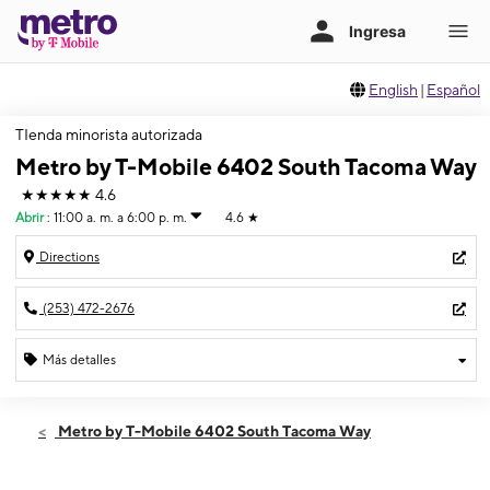
English
|
Español
TIenda minorista autorizada
Metro by T-Mobile 6402 South Tacoma Way
★★★★★
4.6
Abrir
:
11:00 a. m. a 6:00 p. m.
4.6
★
Directions
(253) 472-2676
Más detalles
Abrir
Domingo:
11:00 a. m. a 6:00 p. m.
Metro by T-Mobile 6402 South Tacoma Way
Lunes:
10:00 a. m. a 8:00 p. m.
Martes:
10:00 a. m. a 8:00 p. m.