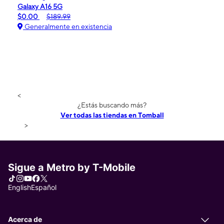
Galaxy A16 5G
$0.00
$189.99
Generalmente en existencia
<
¿Estás buscando más?
Ver todas las tiendas en Tomball
>