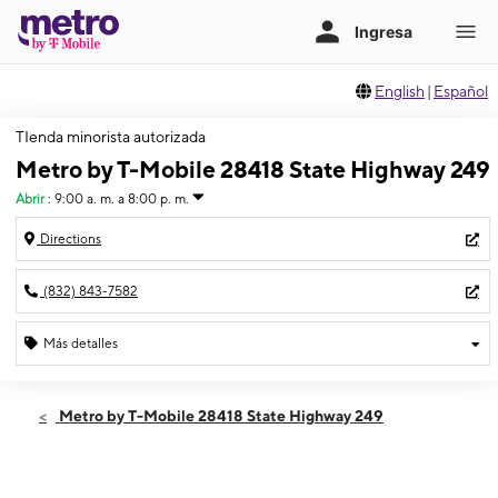
English
|
Español
TIenda minorista autorizada
Metro by T-Mobile 28418 State Highway 249
Abrir
:
9:00 a. m. a 8:00 p. m.
Directions
(832) 843-7582
Más detalles
Abrir
Jueves:
9:00 a. m. a 8:00 p. m.
Metro by T-Mobile 28418 State Highway 249
Viernes:
9:00 a. m. a 8:00 p. m.
Sábado:
9:00 a. m. a 8:00 p. m.
Domingo:
11:00 a. m. a 7:00 p. m.