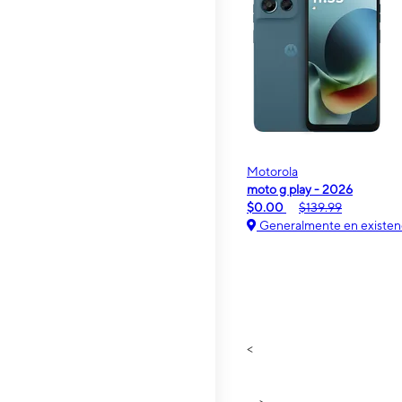
Motorola
moto g play - 2026
$0.00
$139.99
Generalmente en existen
<
>