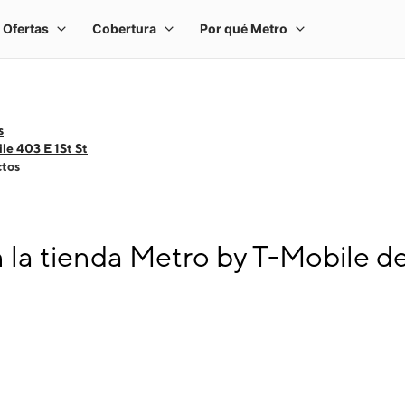
s
le 403 E 1St St
ctos
 la tienda Metro by T-Mobile de