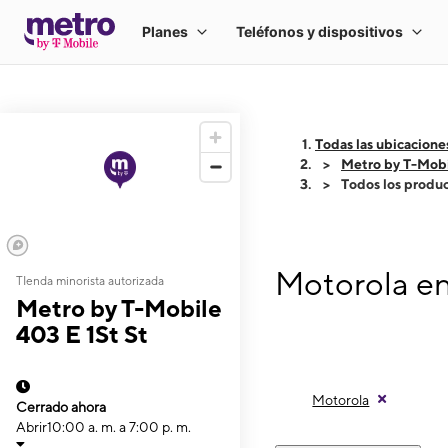
Todas las ubicacione
Metro by T-Mobi
Todos los produ
Motorola en
TIenda minorista autorizada
Metro by T-Mobile
403 E 1St St
Motorola
Cerrado ahora
Abrir
10:00 a. m. a 7:00 p. m.