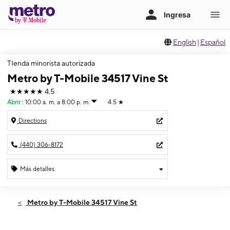
English
|
Español
TIenda minorista autorizada
Metro by T-Mobile 34517 Vine St
★★★★★
4.5
Abrir
:
10:00 a. m. a 8:00 p. m.
4.5
★
Directions
(440) 306-8172
Más detalles
Abrir
Miérc:
10:00 a. m. a 8:00 p. m.
Metro by T-Mobile 34517 Vine St
Jueves:
10:00 a. m. a 8:00 p. m.
Viernes:
10:00 a. m. a 8:00 p. m.