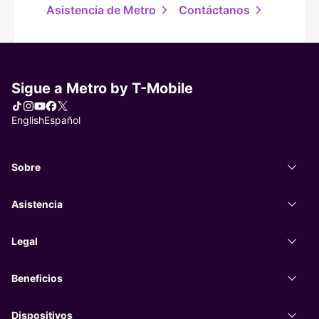
Asistencia de Metro
Contáctanos
, se abre en una
Sigue a Metro by
T-Mobile
Tiktok
Instagram
You Tube
Facebook
X
Elegir idioma
English
Español
Sobre
Sobr
Asistencia
Asist
Legal
Legal
Beneficios
Benef
Dispositivos