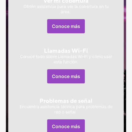
Ver mi cobertura
Obtén asistencia para ver la cobertura en tu
área.
Conoce más
, se abre en una ventana nue
Llamadas 
Wi-Fi
Conoce todo sobre Llamadas
Wi-Fi
y cómo usar
esta función.
Conoce más
Problemas de señal
Encuentra asistencia técnica para problemas de
red o señal.
Conoce más