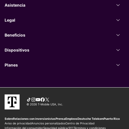
Asistencia
Asist
Legal
Legal
Beneficios
Benef
Dispositivos
Dispo
Planes
Plane
Tiktok
Instagram
You Tube
Facebook
X
© 2026 T‑Mobile USA, Inc.
Sobre
Relaciones con inversionistas
Prensa
Empleos
Deutsche Telekom
Puerto Rico
Aviso de privacidad
Anuncios personalizados
Centro de Privacidad
Información del consumidor
Seguridad pública/911
Términos y condiciones