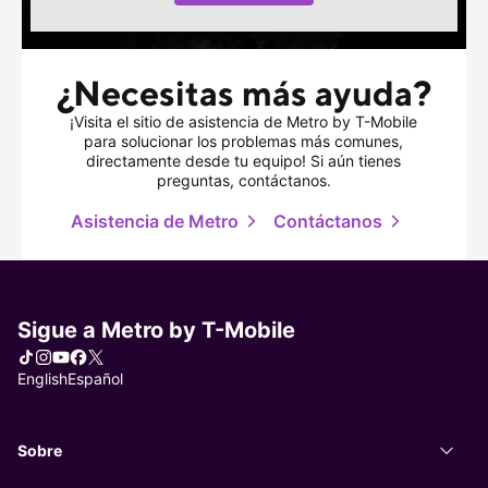
¿Necesitas más ayuda?
¡Visita el sitio de asistencia de Metro by
T-Mobile
para solucionar los problemas más comunes,
directamente desde tu equipo! Si aún tienes
preguntas, contáctanos.
Asistencia de Metro
Contáctanos
, se abre en una
Sigue a Metro by
T-Mobile
Tiktok
Instagram
You Tube
Facebook
X
Elegir idioma
English
Español
Sobre
Sobr