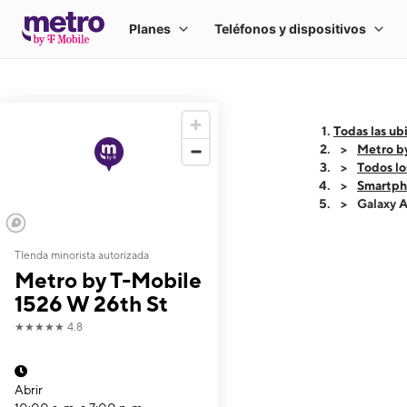
Todas las ub
Metro b
Todos lo
Smartph
Galaxy 
TIenda minorista autorizada
This carousel shows
Metro by T-Mobile
1526 W 26th St
★★★★★
4.8
Abrir