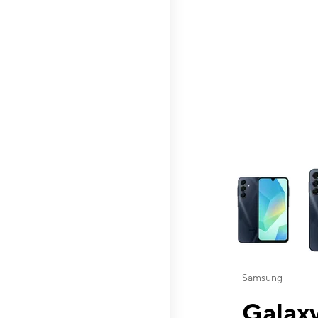
This carousel contai
Samsung
Galaxy