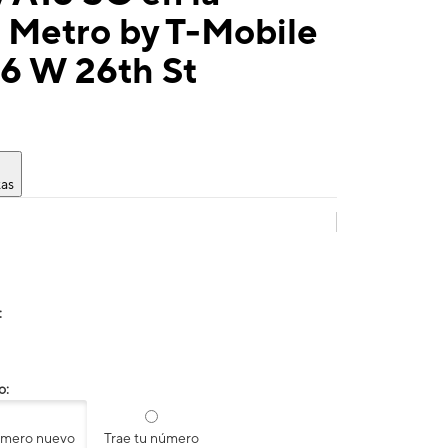
 Metro by T-Mobile
26 W 26th St
tas
:
o:
úmero nuevo
Trae tu número