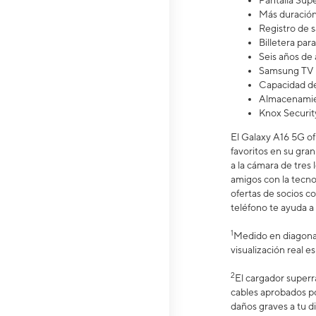
Pantalla S
Más duració
Registro de 
Billetera pa
Seis años de 
Samsung TV 
Capacidad de
Almacenamien
Knox Securit
El Galaxy A16 5G of
favoritos en su gran
a la cámara de tres
amigos con la tecno
ofertas de socios c
teléfono te ayuda a 
1
Medido en diagonal
visualización real 
2
El cargador superr
cables aprobados p
daños graves a tu di