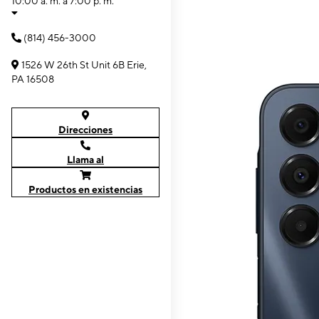
10:00 a. m. a 7:00 p. m.
(814) 456-3000
1526 W 26th St Unit 6B Erie,
PA 16508
Direcciones
Llama al
Productos en existencias