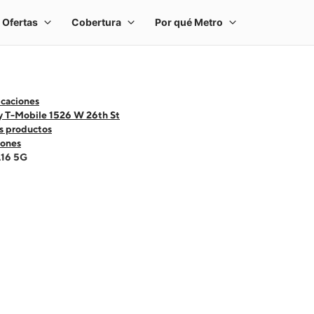
icaciones
y T-Mobile 1526 W 26th St
s productos
ones
A16 5G
 one large product image at a time. Use the Previous and Next buttons to