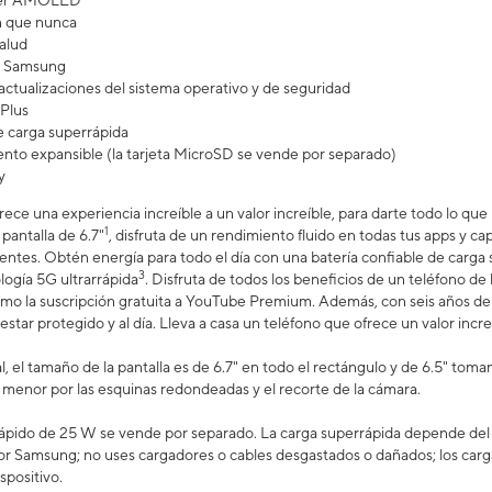
uper AMOLED
n que nunca
salud
ra Samsung
actualizaciones del sistema operativo y de seguridad
Plus
 carga superrápida
to expansible (la tarjeta MicroSD se vende por separado)
y
rece una experiencia increíble a un valor increíble, para darte todo lo qu
1
 pantalla de 6.7"
, disfruta de un rendimiento fluido en todas tus apps y ca
 lentes. Obtén energía para todo el día con una batería confiable de carga
3
logía 5G ultrarrápida
. Disfruta de todos los beneficios de un teléfono d
omo la suscripción gratuita a YouTube Premium. Además, con seis años de 
estar protegido y al día. Lleva a casa un teléfono que ofrece un valor increí
, el tamaño de la pantalla es de 6.7" en todo el rectángulo y de 6.5" tom
es menor por las esquinas redondeadas y el recorte de la cámara.
ápido de 25 W se vende por separado. La carga superrápida depende del ni
or Samsung; no uses cargadores o cables desgastados o dañados; los carg
spositivo.