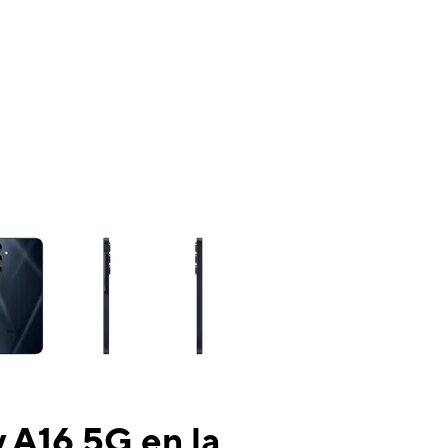
ns a column of small thumbnails. Selecting a thumbnail will change the mai
 A16 5G en la