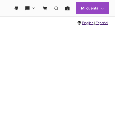
English
|
Español
 move between images, or use the preceding thumbnails carousel to select