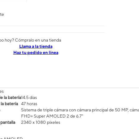
nte
po hoy? Cómpralo en una tienda
​​​​​​​Llama a la tienda
Haz tu pedido en línea
es
 la batería
14.5 días
la batería
47 horas
s
Sistema de triple cámara con cámara principal de 50 MP, cáma
FHD+ Super AMOLED 2 de 6.7"
 pantalla
2340 x 1080 píxeles