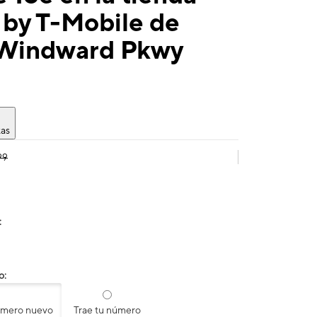
 by T-Mobile de
Windward Pkwy
tas
99
:
o:
úmero nuevo
Trae tu número