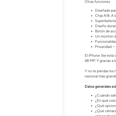
Otras funciones
Diseñado para
Chip A18. A l
Superbatería 
Diseño durad
Botón de acci
Un montón de 
Funcionalidad
Privacidad — 
El iPhone 16e está d
48 MP. Y gracias a 
Y no te pierdas los
nacional más grande 
Datos generales sobre 
¿Cuándo salió 
¿En qué color
¿Qué opcione
¿Qué cámara 