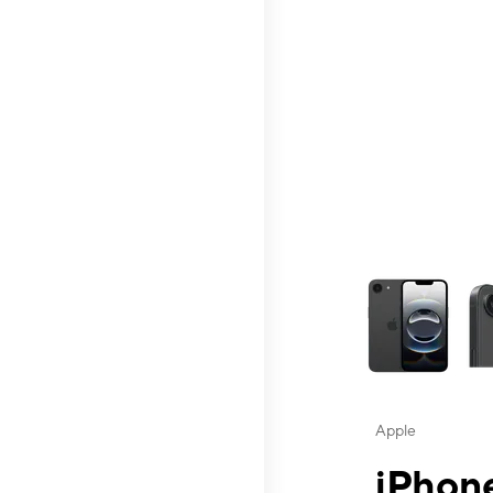
This carousel contai
Apple
iPhone