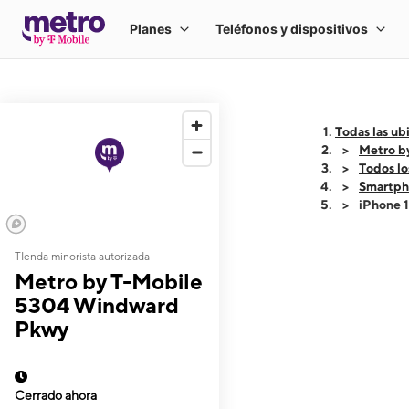
Todas las ub
Metro b
Todos lo
Smartph
iPhone 
TIenda minorista autorizada
This carousel shows
Metro by T-Mobile
5304 Windward
Pkwy
Cerrado ahora