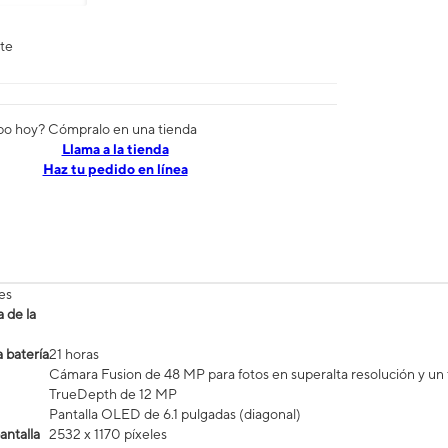
nte
po hoy? Cómpralo en una tienda
​​​​​​​Llama a la tienda
Haz tu pedido en línea
es
 de la
 batería
21 horas
Cámara Fusion de 48 MP para fotos en superalta resolución y un t
TrueDepth de 12 MP
Pantalla OLED de 6.1 pulgadas (diagonal)
antalla
2532 x 1170 píxeles