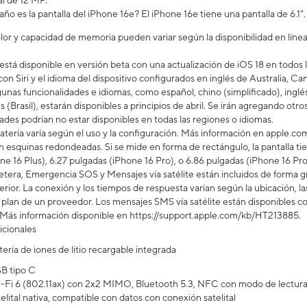
al de 12 MP.
o es la pantalla del iPhone 16e? El iPhone 16e tiene una pantalla de 6.1".
lor y capacidad de memoria pueden variar según la disponibilidad en línea 
está disponible en versión beta con una actualización de iOS 18 en todos 
on Siri y el idioma del dispositivo configurados en inglés de Australia, C
nas funcionalidades e idiomas, como español, chino (simplificado), inglés (
(Brasil), estarán disponibles a principios de abril. Se irán agregando otro
ades podrían no estar disponibles en todas las regiones o idiomas.
batería varía según el uso y la configuración. Más información en apple.co
en esquinas redondeadas. Si se mide en forma de rectángulo, la pantalla ti
ne 16 Plus), 6.27 pulgadas (iPhone 16 Pro), o 6.86 pulgadas (iPhone 16 Pro
etera, Emergencia SOS y Mensajes vía satélite están incluidos de forma gr
rior. La conexión y los tiempos de respuesta varían según la ubicación, la
n plan de un proveedor. Los mensajes SMS vía satélite están disponibles c
Más información disponible en https://support.apple.com/kb/HT213885.
icionales
tería de iones de litio recargable integrada
B tipo C
-Fi 6 (802.11ax) con 2x2 MIMO, Bluetooth 5.3, NFC con modo de lectura,
elital nativa, compatible con datos con conexión satelital​​​​​​​