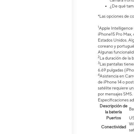
cámara front
¿De qué tamañ
*Las opciones de co
1
Apple Intelligence 
iPhone15 Pro Max, c
Estados Unidos. Algu
coreano y portugués 
Algunas funcionalid
2
La duración de la 
3
Las pantallas tien
6.69 pulgadas (iPho
4
Asistencia en Carr
de iPhone 14 o poste
satélite requiere u
por mensajes SMS. 
Especificaciones ad
Descripción de
Ba
la batería
Puertos
US
Wi
Conectividad
sat