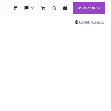
English
|
Español
 move between images, or use the preceding thumbnails carousel to select