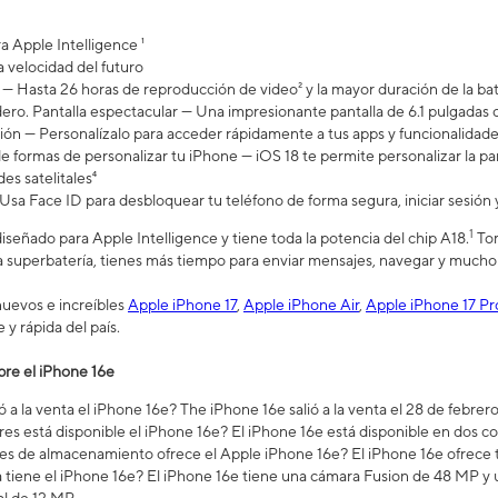
 Apple Intelligence ¹
a velocidad del futuro
— Hasta 26 horas de reproducción de video² y la mayor duración de la bat
ero. Pantalla espectacular — Una impresionante pantalla de 6.1 pulgada
ón — Personalízalo para acceder rápidamente a tus apps y funcionalidades
formas de personalizar tu iPhone — iOS 18 te permite personalizar la panta
es satelitales⁴
Usa Face ID para desbloquear tu teléfono de forma segura, iniciar sesión 
1
iseñado para Apple Intelligence y tiene toda la potencia del chip A18.
Tom
la superbatería, tienes más tiempo para enviar mensajes, navegar y mucho
 nuevos e increíbles
Apple iPhone 17
,
Apple iPhone Air
,
Apple iPhone 17 Pr
y rápida del país.
el iPhone 16​​​​​​​e
a la venta el iPhone 16​​​​​​​e? The iPhone 16e salió a la venta el 28 de febre
es está disponible el iPhone 16e? El iPhone 16e está disponible en dos co
s de almacenamiento ofrece el Apple iPhone 16e? El iPhone 16e ofrece
tiene el iPhone 16e? El iPhone 16e tiene una cámara Fusion de 48 MP y u