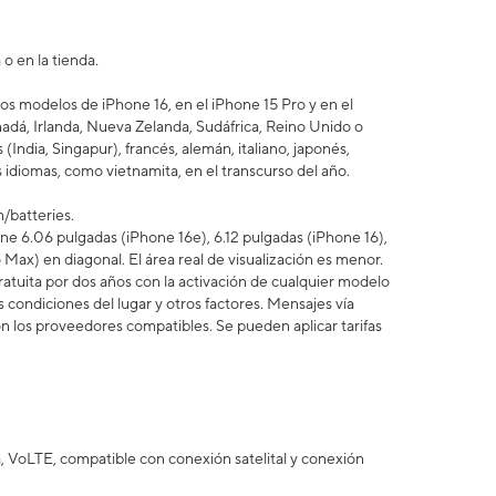
o en la tienda.
los modelos de iPhone 16, en el iPhone 15 Pro y en el
anadá, Irlanda, Nueva Zelanda, Sudáfrica, Reino Unido o
India, Singapur), francés, alemán, italiano, japonés,
s idiomas, como vietnamita, en el transcurso del año.
m/batteries.
ene 6.06 pulgadas (iPhone 16e), 6.12 pulgadas (iPhone 16),
 Max) en diagonal. El área real de visualización es menor.
atuita por dos años con la activación de cualquier modelo
s condiciones del lugar y otros factores. Mensajes vía
on los proveedores compatibles. Se pueden aplicar tarifas
 VoLTE, compatible con conexión satelital y conexión