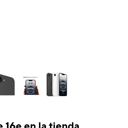
ns a column of small thumbnails. Selecting a thumbnail will change the mai
 16e en la tienda