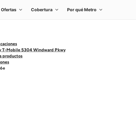
icaciones
y T-Mobile 5304 Windward Pkwy
s productos
ones
16e
 one large product image at a time. Use the Previous and Next buttons to