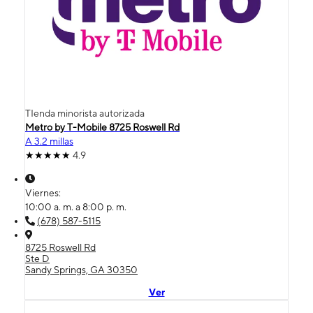
TIenda minorista autorizada
Metro by T-Mobile 8725 Roswell Rd
A 3.2 millas
4.9
Viernes:
10:00 a. m. a 8:00 p. m.
(678) 587-5115
8725 Roswell Rd
Ste D
Sandy Springs, GA 30350
Ver