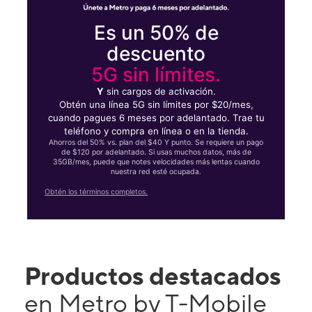
Es un 50% de
descuento
5G sin límites.
Y
sin cargos de activación.
Obtén una línea 5G sin límites por $20/mes,
cuando pagues 6 meses por adelantado. Trae tu
teléfono y compra en línea o en la tienda.
Ahorros del 50% vs. plan del $40 Y punto. Se requiere un pago
de $120 por adelantado. Si usas muchos datos, más de
35GB/mes, puede que notes velocidades más lentas cuando
nuestra red esté ocupada.
Obtén los términos completos.
Productos destacados
en Metro by T-Mobile