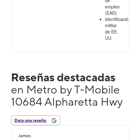
de
empleo
(EAD)
Identificación
militar
de EE.
UU.
Reseñas destacadas
en Metro by T-Mobile
10684 Alpharetta Hwy
Deja una reseña
James