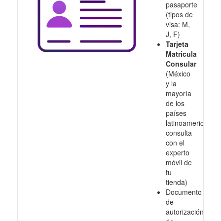
pasaporte
(tipos de
visa: M,
J, F)
Tarjeta
Matricula
Consular
(México
y la
mayoría
de los
países
latinoamericanos,
consulta
con el
experto
móvil de
tu
tienda)
Documento
de
autorización