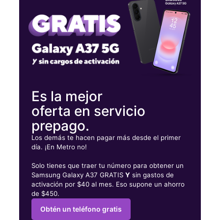
Miérc:
10:00 a. m. a 8:00 p. m.
Jueves:
10:00 a. m. a 8:00 p. m.
10684 Alpharetta Hwy Ste 100 Roswell, GA 30076
Es la mejor
oferta en servicio
prepago.
Los demás te hacen pagar más desde el primer
día. ¡En Metro no!
Solo tienes que traer tu número para obtener un
Samsung Galaxy A37 GRATIS
Y
sin gastos de
activación por $40 al mes. Eso supone un ahorro
de $450.
Obtén un teléfono gratis