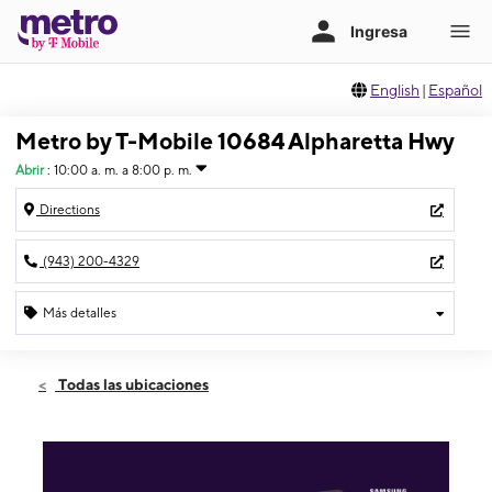
English
|
Español
Metro by T-Mobile 10684 Alpharetta Hwy
Abrir
:
10:00 a. m. a 8:00 p. m.
Directions
(943) 200-4329
Más detalles
Abrir
Viernes:
10:00 a. m. a 8:00 p. m.
Todas las ubicaciones
Sábado:
10:00 a. m. a 8:00 p. m.
Domingo:
11:00 a. m. a 6:00 p. m.
Lunes:
10:00 a. m. a 8:00 p. m.
Martes:
10:00 a. m. a 8:00 p. m.