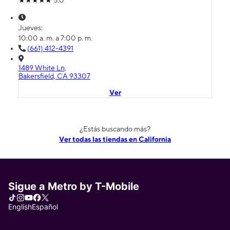
5.0
Jueves:
10:00 a. m. a 7:00 p. m.
(661) 412-4391
1489 White Ln,
Bakersfield, CA 93307
Ver
¿Estás buscando más?
Ver todas las tiendas en California