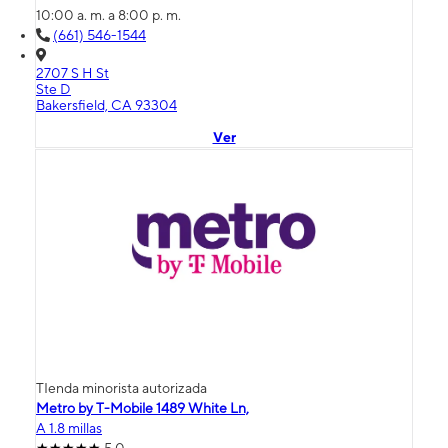
10:00 a. m. a 8:00 p. m.
(661) 546-1544
2707 S H St
Ste D
Bakersfield, CA 93304
Ver
TIenda minorista autorizada
Metro by T-Mobile 1489 White Ln,
A 1.8 millas