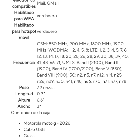
electrónico
Mail, GMail
compatibles
Habilitado
verdadero
para WEA
Habilitado
para hotspot
verdadero
móvil
GSM: 850 MHz, 900 MHz, 1800 MHz, 1900
MHz; WCDMA: 1, 2, 4, 5, 8; LTE: 1, 2, 3, 4, 5, 7, 8,
12, 13, 14, 17, 18, 20, 25, 26, 28, 29, 30, 38, 39, 40,
Frecuencia
41, 48, 66, 71; UMTS: Band I (2100), Band II
(1900), Band IV (1700/2100), Band V (850),
Band VIII (900); 5G: n2, n5, n7, n12, n14, n25,
n26, n29, n30, n41, n48, n66, n70, n71, n77, n78
Peso
7.2 onzas
Longitud
0.3"
Altura
6.6"
Ancho
3"
Contenido de la caja
Motorola moto g - 2026
Cable USB
Guías