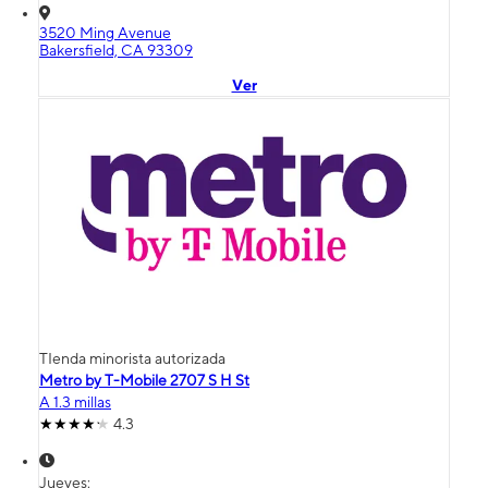
3520 Ming Avenue
Bakersfield, CA 93309
Ver
TIenda minorista autorizada
Metro by T-Mobile 2707 S H St
A 1.3 millas
4.3
Jueves: