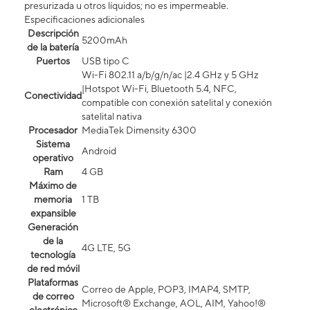
presurizada u otros líquidos; no es impermeable.
Especificaciones adicionales
Descripción
5200mAh
de la batería
Puertos
USB tipo C
Wi-Fi 802.11 a/b/g/n/ac |2.4 GHz y 5 GHz
|Hotspot Wi-Fi, Bluetooth 5.4, NFC,
Conectividad
compatible con conexión satelital y conexión
satelital nativa
Procesador
MediaTek Dimensity 6300
Sistema
Android
operativo
Ram
4 GB
Máximo de
memoria
1 TB
expansible
Generación
de la
4G LTE, 5G
tecnología
de red móvil
Plataformas
Correo de Apple, POP3, IMAP4, SMTP,
de correo
Microsoft® Exchange, AOL, AIM, Yahoo!®