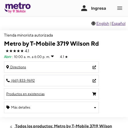
English
|
Español
TIenda minorista autorizada
Metro by T-Mobile 3719 Wilson Rd
★★★★★
4.1
Abrir
:
10:00 a. m. a 6:00 p. m.
4.1
★
Directions
(661) 833-9692
Productos en existencias
Más detalles
Abrir
Jueves:
10:00 a. m. a 6:00 p. m.
Todos los productos: Metro by T-Mobile 3719 Wilson