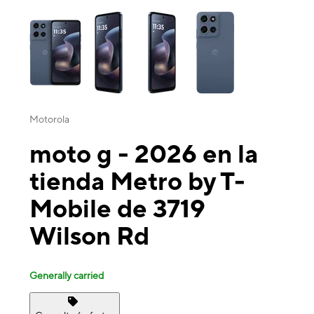
This carousel contains a column of small thumbnails. Selecting a thu
Motorola
moto g - 2026 en la
tienda Metro by T-
Mobile de 3719
Wilson Rd
Generally carried