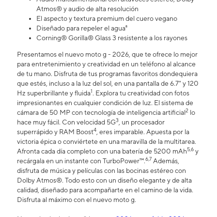
Atmos® y audio de alta resolución
El aspecto y textura premium del cuero vegano
Diseñado para repeler el agua⁸
Corning® Gorilla® Glass 3 resistente a los rayones
Presentamos el nuevo moto g - 2026, que te ofrece lo mejor
para entretenimiento y creatividad en un teléfono al alcance
de tu mano. Disfruta de tus programas favoritos dondequiera
que estés, incluso a la luz del sol, en una pantalla de 6.7" y 120
1
Hz superbrillante y fluida
. Explora tu creatividad con fotos
impresionantes en cualquier condición de luz. El sistema de
2
cámara de 50 MP con tecnología de inteligencia artificial
lo
3
hace muy fácil. Con velocidad 5G
, un procesador
4
superrápido y RAM Boost
, eres imparable. Apuesta por la
victoria épica o conviértete en una maravilla de la multitarea.
5,6
Afronta cada día completo con una batería de 5200 mAh
y
6,7
recárgala en un instante con TurboPower™.
Además,
disfruta de música y películas con las bocinas estéreo con
Dolby Atmos®. Todo esto con un diseño elegante y de alta
calidad, diseñado para acompañarte en el camino de la vida.
Disfruta al máximo con el nuevo moto g.