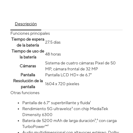
Descripción
Funciones principales
Tiempo de espera
27.5 días
de la batería
Tiempo de uso de
48 horas
la batería
Sistema de cuatro cámaras Pixel de 50
Cámaras
MP, cámara frontal de 32 MP
Pantalla
Pantalla LCD HD+ de 6.7"
Resolución de la
1604 x 720 píxeles
pantalla
Otras funciones
Pantalla de 6.7" superbrillante y fluida¹
Rendimiento 5G ultraveloz³ con chip MediaTek
Dimensity 6300
Batería de 5200 mAh de larga duración⁵,⁶ con carga
TurboPower™⁷
Audio multidimensional con altavoces estéreo, Dolby