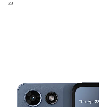
Viernes:
10:00 a. m. a 6:00 p. m.
Rd
Sábado:
10:00 a. m. a 6:00 p. m.
Domingo:
12:00 p. m. a 5:00 p. m.
Lunes:
10:00 a. m. a 6:00 p. m.
This carousel shows one large product image at a time. Use the Pre
Martes:
10:00 a. m. a 6:00 p. m.
Miérc:
10:00 a. m. a 6:00 p. m.
3719 Wilson Rd Ste B5 Bakersfield, CA 93309