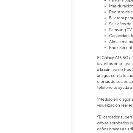
Pantalla S
Más duració
Registro de 
Billetera pa
Seis años de 
Samsung TV 
Capacidad de
Almacenamien
Knox Securit
El Galaxy A16 5G of
favoritos en su gran
a la cámara de tres
amigos con la tecno
ofertas de socios c
teléfono te ayuda a 
1
Medido en diagonal
visualización real 
2
El cargador superr
cables aprobados p
daños graves a tu di