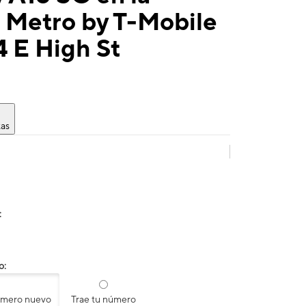
 Metro by T-Mobile
 E High St
tas
:
o:
úmero nuevo
Trae tu número