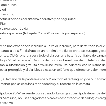
uper AMOLED
n que nunca
salud
ra Samsung
actualizaciones del sistema operativo y de seguridad
Plus
 carga superrápida
to expansible (la tarjeta MicroSD se vende por separado)
y
rece una experiencia increíble a un valor increíble, para darte todo lo qu
1
 pantalla de 6.7"
, disfruta de un rendimiento fluido en todas tus apps y ca
 lentes. Obtén energía para todo el día con una batería confiable de carga
3
logía 5G ultrarrápida
. Disfruta de todos los beneficios de un teléfono d
omo la suscripción gratuita a YouTube Premium. Además, con seis años de 
estar protegido y al día. Lleva a casa un teléfono que ofrece un valor increí
, el tamaño de la pantalla es de 6.7" en todo el rectángulo y de 6.5" tom
es menor por las esquinas redondeadas y el recorte de la cámara.
ápido de 25 W se vende por separado. La carga superrápida depende del ni
or Samsung; no uses cargadores o cables desgastados o dañados; los carg
spositivo.