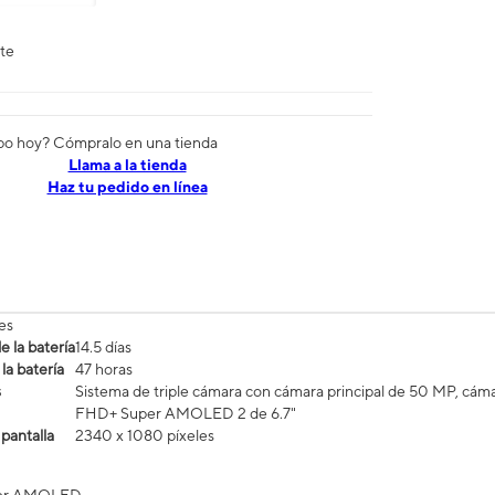
nte
po hoy? Cómpralo en una tienda
​​​​​​​Llama a la tienda
Haz tu pedido en línea
es
 la batería
14.5 días
la batería
47 horas
s
Sistema de triple cámara con cámara principal de 50 MP, cáma
FHD+ Super AMOLED 2 de 6.7"
 pantalla
2340 x 1080 píxeles