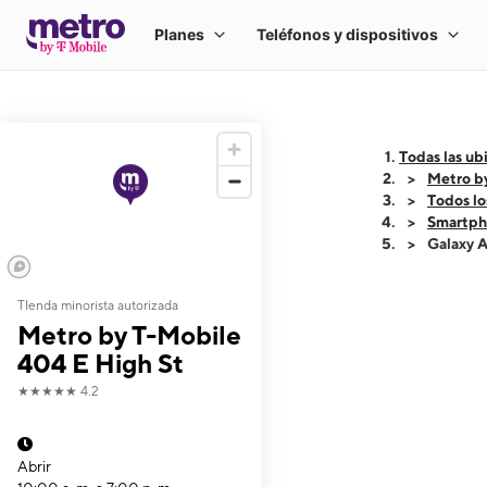
Todas las ub
Metro b
Todos lo
Smartph
Galaxy 
TIenda minorista autorizada
This carousel shows
Metro by T-Mobile
404 E High St
★★★★★
4.2
Abrir