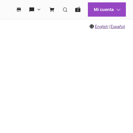
English
|
Español
 move between images, or use the preceding thumbnails carousel to select