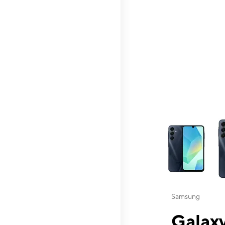
This carousel contai
Samsung
Galaxy