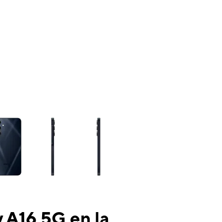
ns a column of small thumbnails. Selecting a thumbnail will change the mai
 A16 5G en la