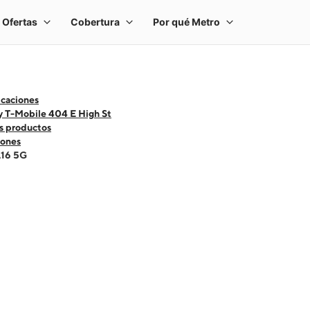
icaciones
y T-Mobile 404 E High St
s productos
ones
A16 5G
 one large product image at a time. Use the Previous and Next buttons to