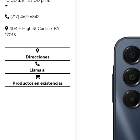
10:00 a. m. a 7:00 p. m.
(717) 462-6842
404 E High St Carlisle, PA
17013
Direcciones
Llama al
Productos en existencias