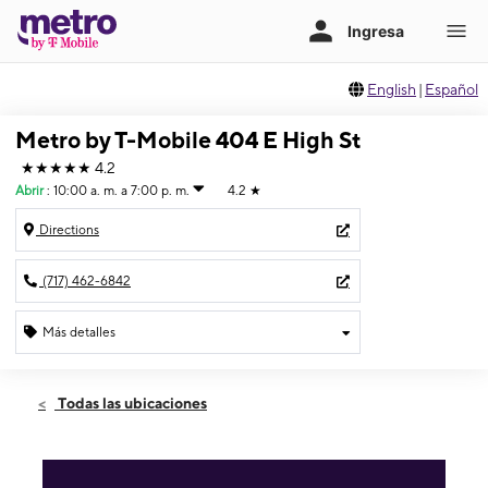
English
|
Español
Metro by T-Mobile 404 E High St
★★★★★
4.2
Abrir
:
10:00 a. m. a 7:00 p. m.
4.2
★
Directions
(717) 462-6842
Más detalles
Abrir
Lunes:
10:00 a. m. a 7:00 p. m.
Todas las ubicaciones
Martes:
10:00 a. m. a 7:00 p. m.
Miérc:
10:00 a. m. a 7:00 p. m.
Jueves:
10:00 a. m. a 7:00 p. m.