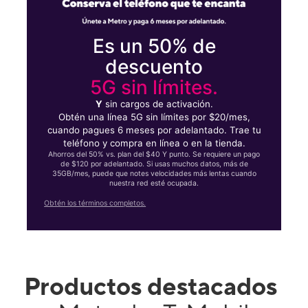
Es un 50% de
descuento
5G sin límites.
Y
sin cargos de activación.
Obtén una línea 5G sin límites por $20/mes,
cuando pagues 6 meses por adelantado. Trae tu
teléfono y compra en línea o en la tienda.
Ahorros del 50% vs. plan del $40 Y punto. Se requiere un pago
de $120 por adelantado. Si usas muchos datos, más de
35GB/mes, puede que notes velocidades más lentas cuando
nuestra red esté ocupada.
Obtén los términos completos.
Productos destacados