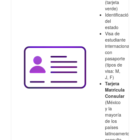
(tarjeta
verde)
Identificación
del
estado
Visa de
estudiante
internacional
con
pasaporte
(tipos de
visa: M,
J, F)
Tarjeta
Matricula
Consular
(México
y la
mayoría
de los
países
latinoamericanos,
consulta