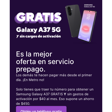
Viernes:
10:00 a. m. a 7:00 p. m.
Sábado:
10:00 a. m. a 6:00 p. m.
Domingo:
12:00 p. m. a 5:00 p. m.
404 E High St Carlisle, PA 17013
Es la mejor
oferta en servicio
prepago.
Los demás te hacen pagar más desde el primer
día. ¡En Metro no!
Solo tienes que traer tu número para obtener un
Samsung Galaxy A37 GRATIS
Y
sin gastos de
activación por $40 al mes. Eso supone un ahorro
de $450.
Obtén un teléfono gratis