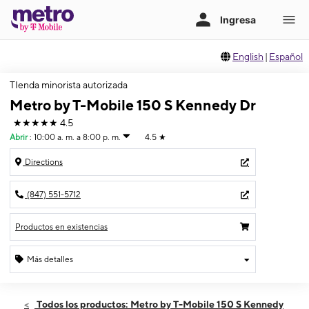
English
|
Español
TIenda minorista autorizada
Metro by T-Mobile 150 S Kennedy Dr
★★★★★
4.5
Abrir
:
10:00 a. m. a 8:00 p. m.
4.5
★
Directions
(847) 551-5712
Productos en existencias
Más detalles
Abrir
Sábado:
10:00 a. m. a 8:00 p. m.
Todos los productos: Metro by T-Mobile 150 S Kennedy