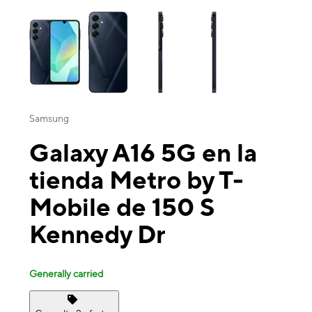
This carousel contains a column of small thumbnails. Selecting a thu
Samsung
Galaxy A16 5G en la
tienda Metro by T-
Mobile de 150 S
Kennedy Dr
Generally carried