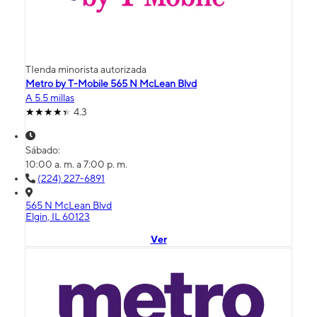
TIenda minorista autorizada
Metro by T-Mobile 565 N McLean Blvd
A 5.5 millas
4.3
Sábado:
10:00 a. m. a 7:00 p. m.
(224) 227-6891
565 N McLean Blvd
Elgin, IL 60123
Ver