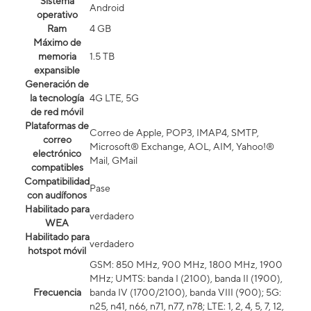
Sistema
Android
operativo
Ram
4 GB
Máximo de
memoria
1.5 TB
expansible
Generación de
la tecnología
4G LTE, 5G
de red móvil
Plataformas de
Correo de Apple, POP3, IMAP4, SMTP,
correo
Microsoft® Exchange, AOL, AIM, Yahoo!®
electrónico
Mail, GMail
compatibles
Compatibilidad
Pase
con audífonos
Habilitado para
verdadero
WEA
Habilitado para
verdadero
hotspot móvil
GSM: 850 MHz, 900 MHz, 1800 MHz, 1900
MHz; UMTS: banda I (2100), banda II (1900),
Frecuencia
banda IV (1700/2100), banda VIII (900); 5G:
n25, n41, n66, n71, n77, n78; LTE: 1, 2, 4, 5, 7, 12,