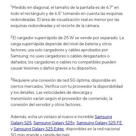
1
Medido en diagonal, el tamaño de la pantalla es de 6.7" en
todo el rectángulo y de 6.5" tomando en cuenta las esquinas
redondeadas. El área de visualización real es menor por las
esquinas redondeadas y el recorte de la cámara.
2
El cargador superrápido de 25 W se vende por separado. La
carga superrápida depende del nivel de batería y otros
factores; usa solo cargadores y cables aprobados por
Samsung; no uses cargadores o cables desgastados o
dañados; los cargadores o cables no compatibles pueden
causar lesiones o daños graves a tu dispositivo.
3
Requiere una conexión de red 5G óptima, disponible en
ciertos mercados. Verifica con tu proveedor la disponibilidad
y los detalles. Las velocidades de descarga y
transmisión varían según el proveedor de contenido, la
conexión del servidor y otros factores.
Además, echa un vistazo al nuevo e increíble
Samsung
Galaxy S25
,
Samsung Galaxy S25+
,
Samsung Galaxy S25 FE
,
y
Samsung Galaxy S25 Edge
, disponibles en la red nacional
5G más grande y rápida del país.