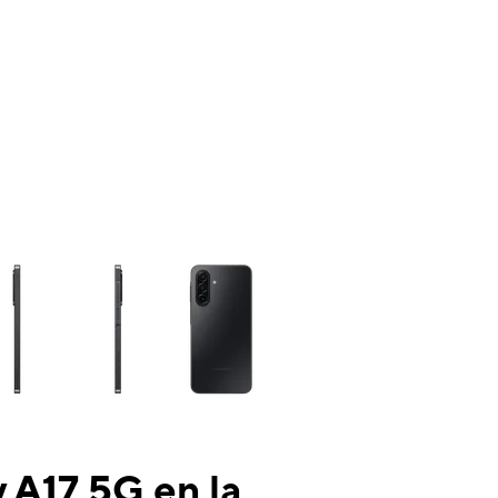
ns a column of small thumbnails. Selecting a thumbnail will change the mai
 A17 5G en la