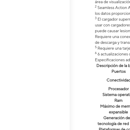
área de visualizaci
2
Seamless Action A
los datos proporci
3
El cargador superr
usar con cargadore
puede causar lesion
Requiere una conexi
de descarga y trans
5
Requiere una tarj
6
6 actualizaciones 
Especificaciones ad
Descripción de la b
Puertos
Conectivida
Procesador
Sistema operat
Ram
Máximo de mem
expansible
Generación de 
tecnología de red
Plataformas de c