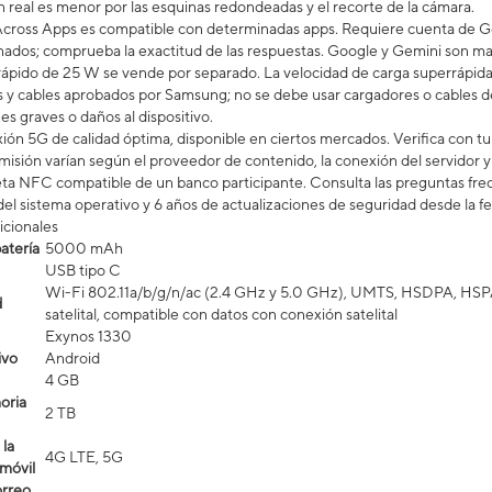
ón real es menor por las esquinas redondeadas y el recorte de la cámara.
cross Apps es compatible con determinadas apps. Requiere cuenta de Go
onados; comprueba la exactitud de las respuestas. Google y Gemini son m
ápido de 25 W se vende por separado. La velocidad de carga superrápida d
s y cables aprobados por Samsung; no se debe usar cargadores o cables d
es graves o daños al dispositivo.
ón 5G de calidad óptima, disponible en ciertos mercados. Verifica con tu p
misión varían según el proveedor de contenido, la conexión del servidor y 
eta NFC compatible de un banco participante. Consulta las preguntas fr
del sistema operativo y 6 años de actualizaciones de seguridad desde la f
icionales
atería
5000 mAh
USB tipo C
Wi-Fi 802.11a/b/g/n/ac (2.4 GHz y 5.0 GHz), UMTS, HSDPA, HSPA
d
satelital, compatible con datos con conexión satelital​​​​​​​
Exynos 1330
ivo
Android
4 GB
oria
2 TB
la
4G LTE, 5G
 móvil
orreo