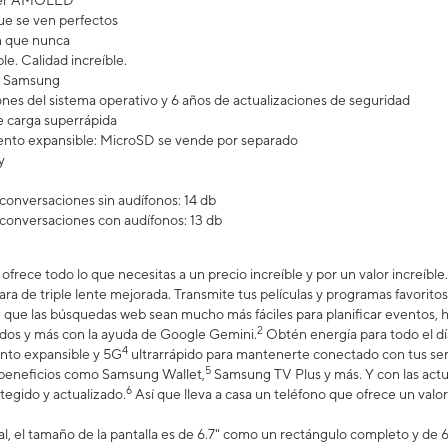
uper AMOLED
e se ven perfectos
n que nunca
le. Calidad increíble.
ra Samsung
ones del sistema operativo y 6 años de actualizaciones de seguridad
 carga superrápida
nto expansible: MicroSD se vende por separado
y
conversaciones sin audífonos: 14 db
conversaciones con audífonos: 13 db
ofrece todo lo que necesitas a un precio increíble y por un valor increíbl
ra de triple lente mejorada. Transmite tus películas y programas favoritos 
que las búsquedas web sean mucho más fáciles para planificar eventos, ha
2
idos y más con la ayuda de Google Gemini.
Obtén energía para todo el dí
4
nto expansible y 5G
ultrarrápido para mantenerte conectado con tus ser
5
s beneficios como Samsung Wallet,
Samsung TV Plus y más. Y con las actua
6
egido y actualizado.
Así que lleva a casa un teléfono que ofrece un valor
, el tamaño de la pantalla es de 6.7" como un rectángulo completo y de 6.