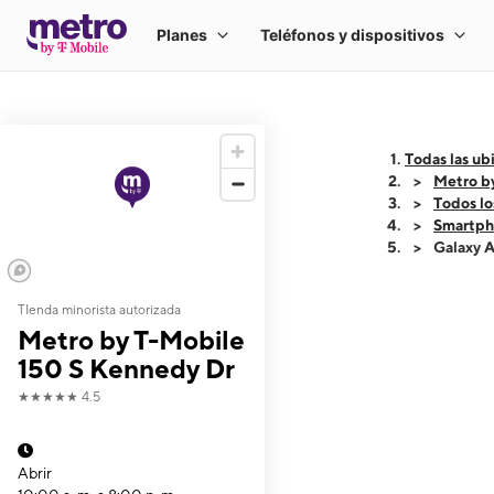
Todas las ub
Metro b
Todos lo
Smartph
Galaxy 
TIenda minorista autorizada
This carousel shows
Metro by T-Mobile
150 S Kennedy Dr
★★★★★
4.5
Abrir