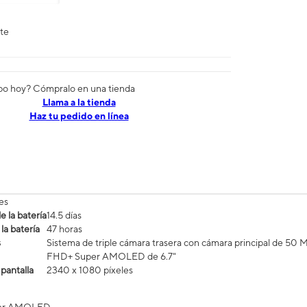
nte
po hoy? Cómpralo en una tienda
​​​​​​​Llama a la tienda
Haz tu pedido en línea
es
 la batería
14.5 días
la batería
47 horas
s
Sistema de triple cámara trasera con cámara principal de 50 
FHD+ Super AMOLED de 6.7"
 pantalla
2340 x 1080 píxeles