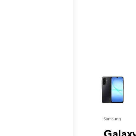
This carousel contai
Samsung
Galaxy