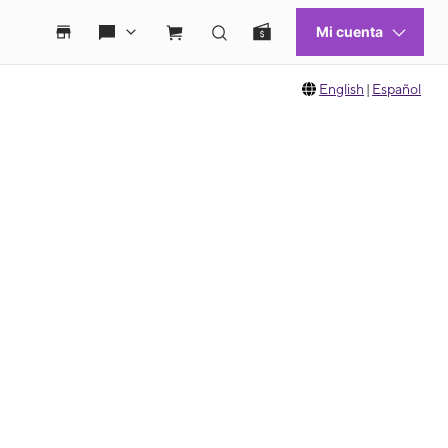
English
|
Español
 move between images, or use the preceding thumbnails carousel to select