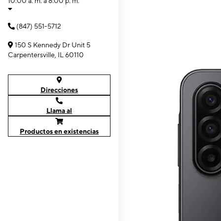
10:00 a. m. a 8:00 p. m.
(847) 551-5712
150 S Kennedy Dr Unit 5
Carpentersville, IL 60110
Direcciones
Llama al
Productos en existencias