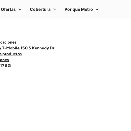
icaciones
y T-Mobile 150 S Kennedy Dr
s productos
ones
A17 5G
 one large product image at a time. Use the Previous and Next buttons to