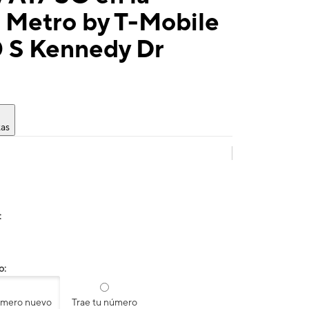
 Metro by T-Mobile
0 S Kennedy Dr
tas
:
o:
úmero nuevo
Trae tu número