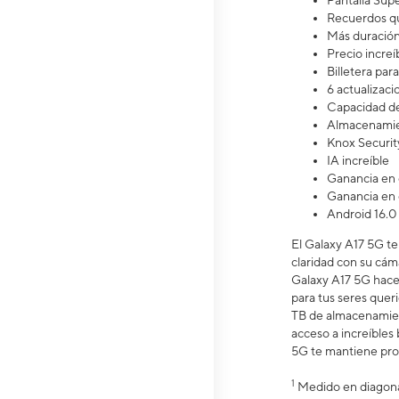
Pantalla S
Recuerdos qu
Más duració
Precio increíb
Billetera pa
6 actualizaci
Capacidad de
Almacenamie
Knox Securit
IA increíble
Ganancia en 
Ganancia en 
Android 16.0
El Galaxy A17 5G te 
claridad con su cáma
Galaxy A17 5G hace 
para tus seres quer
TB de almacenamie
acceso a increíble
5G te mantiene prot
1
Medido en diagonal