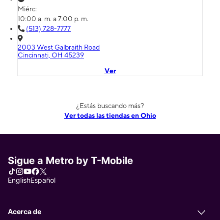
Miérc:
10:00 a. m. a 7:00 p. m.
(513) 728-7777
2003 West Galbraith Road
Cincinnati, OH 45239
Ver
¿Estás buscando más?
Ver todas las tiendas en Ohio