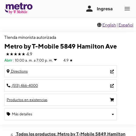
English
|
Español
TIenda minorista autorizada
Metro by T-Mobile 5849 Hamilton Ave
★★★★★
4.9
Abrir
:
10:00 a. m. a 7:00 p. m.
4.9
★
Directions
(513) 466-4000
Productos en existencias
Más detalles
Abrir
Miérc:
10:00 a. m. a 7:00 p. m.
Todos los productos: Metro by T-Mobile 5849 Hamilton