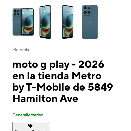
This carousel contains a column of small thumbnails. Selecting a thu
Motorola
moto g play - 2026
en la tienda Metro
by T-Mobile de 5849
Hamilton Ave
Generally carried