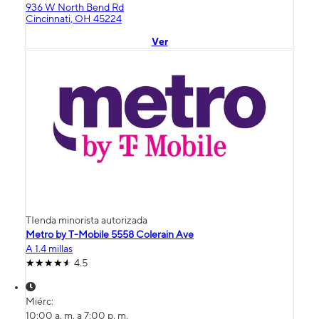
936 W North Bend Rd
Cincinnati, OH 45224
Ver
TIenda minorista autorizada
Metro by T-Mobile 5558 Colerain Ave
A 1.4 millas
4.5
Miérc:
10:00 a. m. a 7:00 p. m.