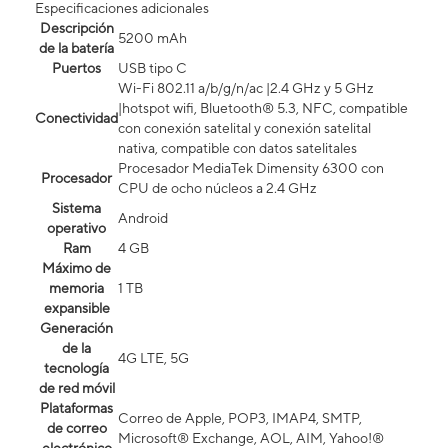
Especificaciones adicionales
Descripción
5200 mAh
de la batería
Puertos
USB tipo C
Wi-Fi 802.11 a/b/g/n/ac |2.4 GHz y 5 GHz
|hotspot wifi, Bluetooth® 5.3, NFC, compatible
Conectividad
con conexión satelital y conexión satelital
nativa, compatible con datos satelitales
Procesador MediaTek Dimensity 6300 con
Procesador
CPU de ocho núcleos a 2.4 GHz
Sistema
Android
operativo
Ram
4 GB
Máximo de
memoria
1 TB
expansible
Generación
de la
4G LTE, 5G
tecnología
de red móvil
Plataformas
Correo de Apple, POP3, IMAP4, SMTP,
de correo
Microsoft® Exchange, AOL, AIM, Yahoo!®