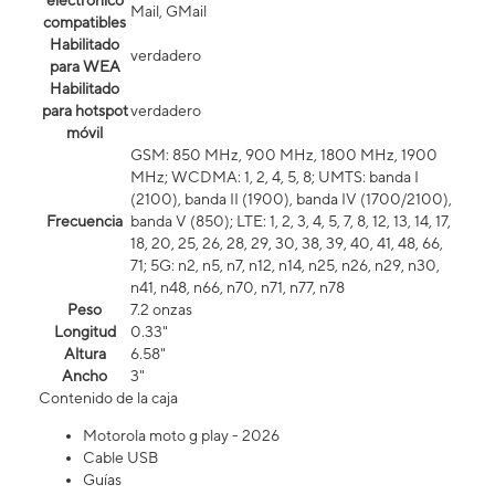
electrónico
Mail, GMail
compatibles
Habilitado
verdadero
para WEA
Habilitado
para hotspot
verdadero
móvil
GSM: 850 MHz, 900 MHz, 1800 MHz, 1900
MHz; WCDMA: 1, 2, 4, 5, 8; UMTS: banda I
(2100), banda II (1900), banda IV (1700/2100),
Frecuencia
banda V (850); LTE: 1, 2, 3, 4, 5, 7, 8, 12, 13, 14, 17,
18, 20, 25, 26, 28, 29, 30, 38, 39, 40, 41, 48, 66,
71; 5G: n2, n5, n7, n12, n14, n25, n26, n29, n30,
n41, n48, n66, n70, n71, n77, n78
Peso
7.2 onzas
Longitud
0.33"
Altura
6.58"
Ancho
3"
Contenido de la caja
Motorola moto g play - 2026
Cable USB
Guías