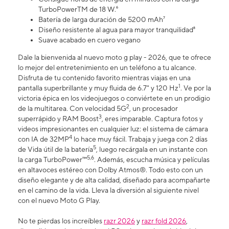
TurboPowerTM de 18 W.⁶
Batería de larga duración de 5200 mAh⁷
Diseño resistente al agua para mayor tranquilidad⁸
Suave acabado en cuero vegano
Dale la bienvenida al nuevo moto g play - 2026, que te ofrece
lo mejor del entretenimiento en un teléfono a tu alcance.
Disfruta de tu contenido favorito mientras viajas en una
1
pantalla superbrillante y muy fluida de 6.7" y 120 Hz
. Ve por la
victoria épica en los videojuegos o conviértete en un prodigio
2
de la multitarea. Con velocidad 5G
, un procesador
3
superrápido y RAM Boost
, eres imparable. Captura fotos y
videos impresionantes en cualquier luz: el sistema de cámara
4
con IA de 32MP
lo hace muy fácil. Trabaja y juega con 2 días
5
de Vida útil de la batería
, luego recárgala en un instante con
5,6
la carga TurboPower™
. Además, escucha música y películas
en altavoces estéreo con Dolby Atmos®. Todo esto con un
diseño elegante y de alta calidad, diseñado para acompañarte
en el camino de la vida. Lleva la diversión al siguiente nivel
con el nuevo Moto G Play.
No te pierdas los increíbles
razr 2026
y
razr fold 2026
,