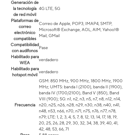
Generación de
la tecnología
4G LTE, 5G
de red móvil
Plataformas de
Correo de Apple, POP3, IMAP4, SMTP,
correo
Microsoft® Exchange, AOL, AIM, Yahoo!®
electrónico
Mail, GMail
compatibles
Compatibilidad
Pase
con audífonos
Habilitado para
verdadero
WEA
Habilitado para
verdadero
hotspot móvil
GSM: 850 MHz, 900 MHz, 1800 MHz, 1900
MHz; UMTS: banda I (2100), banda II (1900),
banda IV (1700/2100), Band V (850), Band
VIII (900); 5G: n1, n2, n3, n5, n7, n8, n12, n14,
Frecuencia
n20, n25, n26, n28, n29, n30, n38, n40, n41,
n48, n53, n66, n70, n71, n75, n76, n77, n78,
n79; LTE: 1, 2, 3, 4, 5, 7, 8, 12, 13, 14, 17, 18, 19,
20, 25, 26, 28, 29, 30, 32, 34, 38, 39, 40, 41,
42, 48, 53, 66, 71