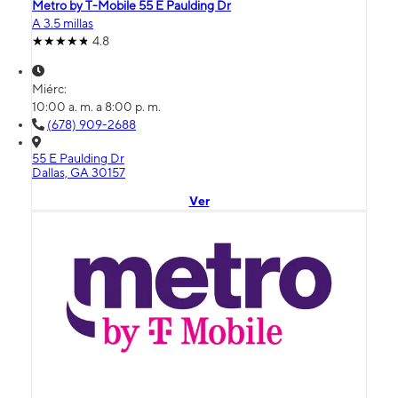
Metro by T-Mobile 55 E Paulding Dr
A 3.5 millas
4.8
Miérc:
10:00 a. m. a 8:00 p. m.
(678) 909-2688
55 E Paulding Dr
Dallas, GA 30157
Ver