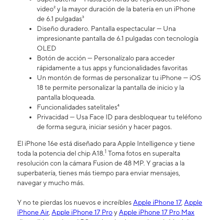
video² y la mayor duración de la batería en un iPhone
de 6.1 pulgadas³
Diseño duradero. Pantalla espectacular — Una
impresionante pantalla de 6.1 pulgadas con tecnología
OLED
Botón de acción — Personalízalo para acceder
rápidamente a tus apps y funcionalidades favoritas
Un montón de formas de personalizar tu iPhone — iOS
18 te permite personalizar la pantalla de inicio y la
pantalla bloqueada.
Funcionalidades satelitales⁴
Privacidad — Usa Face ID para desbloquear tu teléfono
de forma segura, iniciar sesión y hacer pagos.
El iPhone 16e está diseñado para Apple Intelligence y tiene
1
toda la potencia del chip A18.
Toma fotos en superalta
resolución con la cámara Fusion de 48 MP. Y gracias a la
superbatería, tienes más tiempo para enviar mensajes,
navegar y mucho más.
Y no te pierdas los nuevos e increíbles
Apple iPhone 17
,
Apple
iPhone Air
,
Apple iPhone 17 Pro
y
Apple iPhone 17 Pro Max