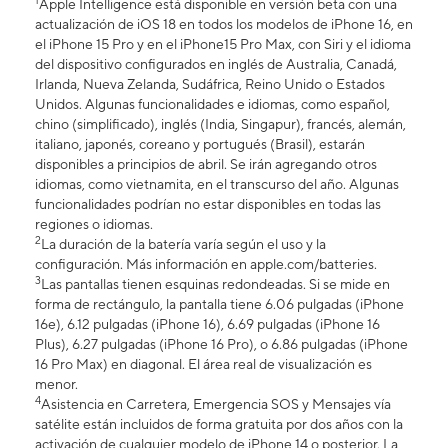
1
Apple Intelligence está disponible en versión beta con una
actualización de iOS 18 en todos los modelos de iPhone 16, en
el iPhone 15 Pro y en el iPhone15 Pro Max, con Siri y el idioma
del dispositivo configurados en inglés de Australia, Canadá,
Irlanda, Nueva Zelanda, Sudáfrica, Reino Unido o Estados
Unidos. Algunas funcionalidades e idiomas, como español,
chino (simplificado), inglés (India, Singapur), francés, alemán,
italiano, japonés, coreano y portugués (Brasil), estarán
disponibles a principios de abril. Se irán agregando otros
idiomas, como vietnamita, en el transcurso del año. Algunas
funcionalidades podrían no estar disponibles en todas las
regiones o idiomas.
2
La duración de la batería varía según el uso y la
configuración. Más información en apple.com/batteries.
3
Las pantallas tienen esquinas redondeadas. Si se mide en
forma de rectángulo, la pantalla tiene 6.06 pulgadas (iPhone
16e), 6.12 pulgadas (iPhone 16), 6.69 pulgadas (iPhone 16
Plus), 6.27 pulgadas (iPhone 16 Pro), o 6.86 pulgadas (iPhone
16 Pro Max) en diagonal. El área real de visualización es
menor.
4
Asistencia en Carretera, Emergencia SOS y Mensajes vía
satélite están incluidos de forma gratuita por dos años con la
activación de cualquier modelo de iPhone 14 o posterior. La