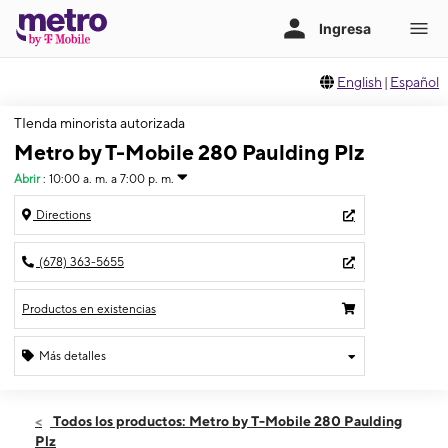
English
|
Español
TIenda minorista autorizada
Metro by T-Mobile 280 Paulding Plz
Abrir
:
10:00 a. m. a 7:00 p. m.
Directions
(678) 363-5655
Productos en existencias
Más detalles
Abrir
Miérc:
10:00 a. m. a 7:00 p. m.
Todos los productos: Metro by T-Mobile 280 Paulding
Jueves:
10:00 a. m. a 7:00 p. m.
Plz